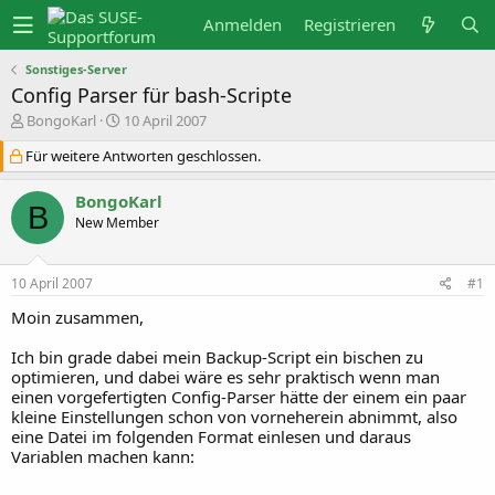
Anmelden
Registrieren
Sonstiges-Server
Config Parser für bash-Scripte
E
E
BongoKarl
10 April 2007
r
r
s
s
Für weitere Antworten geschlossen.
t
t
e
e
BongoKarl
l
l
B
l
l
New Member
e
t
r
a
m
10 April 2007
#1
Moin zusammen,
Ich bin grade dabei mein Backup-Script ein bischen zu
optimieren, und dabei wäre es sehr praktisch wenn man
einen vorgefertigten Config-Parser hätte der einem ein paar
kleine Einstellungen schon von vorneherein abnimmt, also
eine Datei im folgenden Format einlesen und daraus
Variablen machen kann: