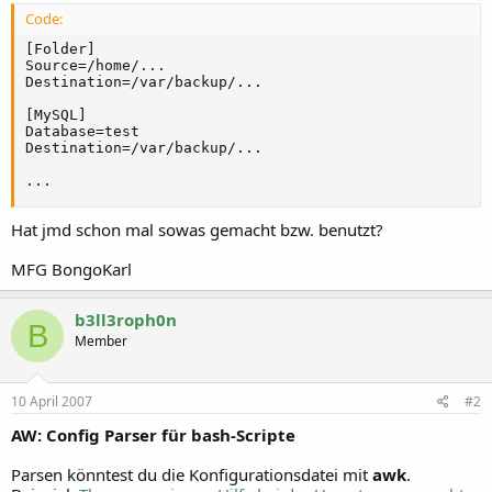
Code:
[Folder]

Source=/home/...

Destination=/var/backup/...

[MySQL]

Database=test

Destination=/var/backup/...

...
Hat jmd schon mal sowas gemacht bzw. benutzt?
MFG BongoKarl
b3ll3roph0n
B
Member
10 April 2007
#2
AW: Config Parser für bash-Scripte
Parsen könntest du die Konfigurationsdatei mit
awk
.