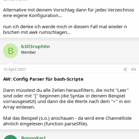
Alternative mit deinem Vorschlag dann für jedes Verzeichniss
eine eigene Konfiguration...
nun ich denke ich werde mich in diesem Fall mal wieder n
bischen mit awk rumschlagen...
b3ll3roph0n
B
Member
10 April 2007
#4
AW: Config Parser für bash-Scripte
Dann müsstest du alle Zeilen herausfiltern, die nicht "Leer"
sind oder mit "[" beginnen (die Syntax in deinem Beispiel
vorrausgesetzt) und dann die die Werte nach dem "=" in ein
Array einlesen.
Mal das Beispiel (s.o.) anschauen - da wird eine Channelliste
ähnlich eingelesen (function parseSfile).
BongoKarl