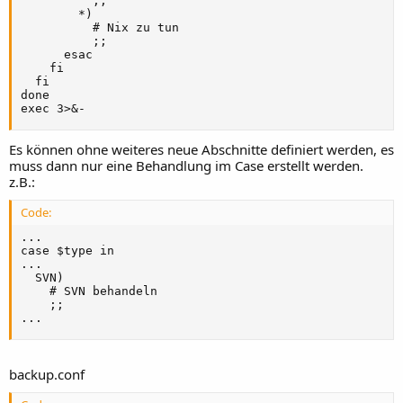
          ;;

        *)

          # Nix zu tun

          ;;

      esac

    fi

  fi

done

exec 3>&-
Es können ohne weiteres neue Abschnitte definiert werden, es
muss dann nur eine Behandlung im Case erstellt werden.
z.B.:
Code:
...

case $type in

...

  SVN)

    # SVN behandeln

    ;;

...
backup.conf