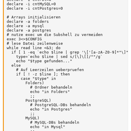
declare -i cntMySQL=0

declare -i cntPostgres=0

# Arrays initialisieren

declare -a folders

declare -a mysql

declare -a postgres

# nutze exec um die Subshell zu vermeiden

exec 3<>$CONFIG

# lese Datei zeilenweise

while read line <&3; do

  if [ 1 -eq `echo $line | grep '\['[a-zA-Z0-9]*"\]" 
    type=`echo $line | sed s/[\]\[]/""/g`

    echo "$type gefunden..."

  else

    # Auf Leerzeilen ueberpruefen

    if [ ! -z $line ]; then

      case "$type" in

        Folders)

          # Ordner behandeln

          echo "in Folders"

          ;;

        PostgreSQL)

          # PostgreSQL-DBs behandeln

          echo "in Postgres"

          ;;

        MySQL)

          # MySQL-DBs behandeln

          echo "in Mysql"
