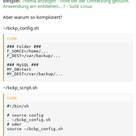
Beispiel:
Thema anzeigen - Hilfe bei der Umsetzung gesucht.
Anwendung am entstehen... ? - SuSE Linux
Aber warum so kompliziert?
~/bckp_config.sh
Code:
### Folder ###

F_SORCE=/home/...

F_DEST=/var/backup/...

### MySQL ###

MY_DB=test

MY_DEST=/var/backup/...
~/bckp_script.sh
Code:
#!/bin/sh

# source config

. ~/bckp_config.sh

# oder

source ~/bckp_config.sh
