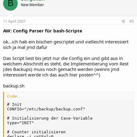
B
New Member
11 April 2007
#5
AW: Config Parser für bash-Scripte
ok...ich hab ein bischen gescriptet und vielleicht interessiert
sich ja mal jmd dafür
Das Script liest bis jetzt nur die Config ein und gibt aus in
welchem Abschnitt es steht, die Implementierung vom Rest
(des Backups) muss noch gemacht werden (wenns jmd
interessiert werde ich das auch hier posten^^)
backup.sh
Code:
# Init

CONFIG="/etc/backup/backup.conf"

# Initialisierung der Case-Variable

type="INIT"

# Counter initialisieren

declare -i cntFol=0
