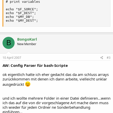
# print variables

echo "$F_SORCE";

echo "$F_DEST";

echo "$MY_DB";

echo "$MY_DEST";
BongoKarl
B
New Member
10 April 2007
#3
AW: Config Parser für bash-Scripte
ok eigentlich hatte ich eher gedacht das da am schluss arrays
zurückkommen mit denen ich dann arbeite, vielleicht unklar
ausgedrückt
und ich wollte mehrere Folder in einer Datei definieren...wenn
ich das auf die von dir vorgeschlagene Art mache dann muss
ich wieder für jeden Ordner ne Sonderbehandlung
einführen...