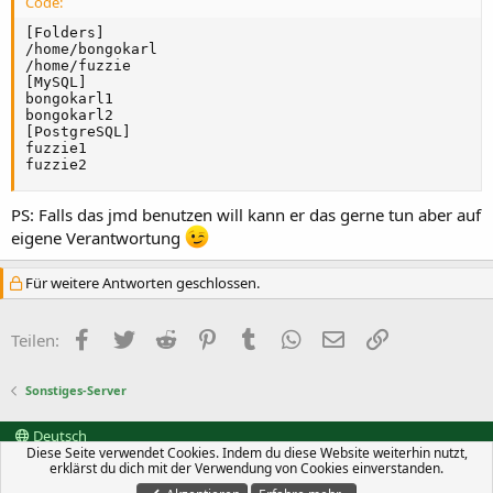
Code:
[Folders]

/home/bongokarl

/home/fuzzie

[MySQL]

bongokarl1

bongokarl2

[PostgreSQL]

fuzzie1

fuzzie2
PS: Falls das jmd benutzen will kann er das gerne tun aber auf
eigene Verantwortung
Für weitere Antworten geschlossen.
Facebook
Twitter
Reddit
Pinterest
Tumblr
WhatsApp
E-Mail
Link
Teilen:
Sonstiges-Server
Deutsch
Diese Seite verwendet Cookies. Indem du diese Website weiterhin nutzt,
Kontakt
Nutzungsbedingungen
Datenschutz
erklärst du dich mit der Verwendung von Cookies einverstanden.
Hilfe und Impressum
Start
R