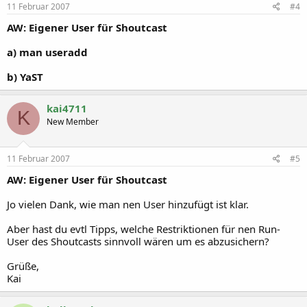
11 Februar 2007
#4
AW: Eigener User für Shoutcast
a)
man useradd
b)
YaST
kai4711
K
New Member
11 Februar 2007
#5
AW: Eigener User für Shoutcast
Jo vielen Dank, wie man nen User hinzufügt ist klar.
Aber hast du evtl Tipps, welche Restriktionen für nen Run-
User des Shoutcasts sinnvoll wären um es abzusichern?
Grüße,
Kai