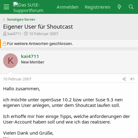
Anmelden
Registrieren
Sonstiges-Server
Eigener User für Shoutcast
E
E
kai4711
10 Februar 2007
r
r
s
s
Für weitere Antworten geschlossen.
t
t
e
e
kai4711
l
l
K
l
l
New Member
e
t
r
a
m
10 Februar 2007
#1
Hallo zusammen,
ich möchte unter openSuse 10.2 bzw unter Suse 9.3 nen
eigenen User anlegen, unter dem Shoutcast laufen soll.
Ich erhoffe mir hier einige Tipps, welche anforderungen der
User-Account haben soll und wie ich das realisiere.
Vielen Dank und Grüße,