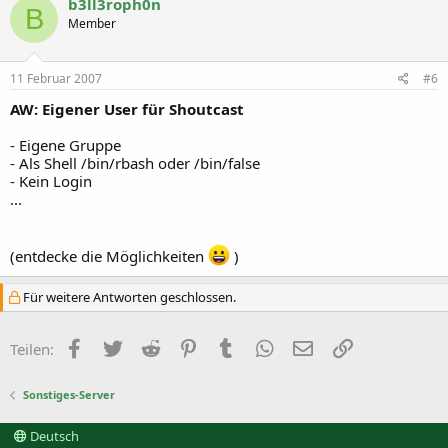
b3ll3roph0n
B
Member
11 Februar 2007
#6
AW: Eigener User für Shoutcast
- Eigene Gruppe
- Als Shell /bin/rbash oder /bin/false
- Kein Login
...
(entdecke die Möglichkeiten
)
Für weitere Antworten geschlossen.
Facebook
Twitter
Reddit
Pinterest
Tumblr
WhatsApp
E-Mail
Link
Teilen:
Sonstiges-Server
Deutsch