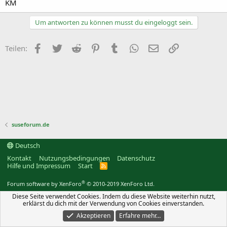
KM
Um antworten zu können musst du eingeloggt sein.
Facebook
Twitter
Reddit
Pinterest
Tumblr
WhatsApp
E-Mail
Link
Teilen:
suseforum.de
Deutsch
Kontakt
Nutzungsbedingungen
Datenschutz
Hilfe und Impressum
Start
R
S
S
®
Forum software by XenForo
© 2010-2019 XenForo Ltd.
Diese Seite verwendet Cookies. Indem du diese Website weiterhin nutzt,
erklärst du dich mit der Verwendung von Cookies einverstanden.
Akzeptieren
Erfahre mehr…