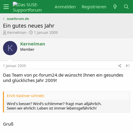
Anmelden
Registrieren
suseforum.de
Ein gutes neues Jahr
E
E
Kernelman
1 Januar 2009
r
r
s
s
Kernelman
t
t
K
Member
e
e
l
l
l
l
e
t
1 Januar 2009
#1
r
a
m
Das Team von pc-forum24.de wünscht Ihnen ein gesundes
und glückliches Jahr 2009!
Erich Kästner schrieb:
Wird's besser? Wird’s schlimmer? fragt man alljährlich.
Seien wir ehrlich: Leben ist immer lebensgefährlich!
Gruß