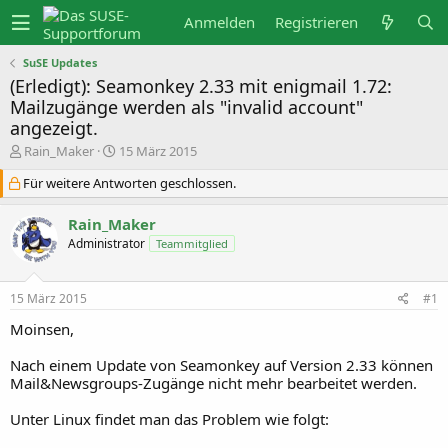
Anmelden
Registrieren
SuSE Updates
(Erledigt): Seamonkey 2.33 mit enigmail 1.72:
Mailzugänge werden als "invalid account"
angezeigt.
E
E
Rain_Maker
15 März 2015
r
r
s
s
Für weitere Antworten geschlossen.
t
t
e
e
Rain_Maker
l
l
l
l
Administrator
Teammitglied
e
t
r
a
m
15 März 2015
#1
Moinsen,
Nach einem Update von Seamonkey auf Version 2.33 können
Mail&Newsgroups-Zugänge nicht mehr bearbeitet werden.
Unter Linux findet man das Problem wie folgt: