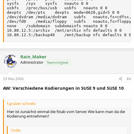
sysfs	/sys	sysfs	noauto 0 0

usbfs	/proc/bus/usb	usbfs	noauto 0 0

devpts	/dev/pts	devpts	mode=0620,gid=5 0 0

/dev/dvdram	/media/dvdram	subfs	noauto,fs=cdfss,ro,procuid,nosuid,nodev,exec,iocharset=utf8 0 0

/dev/fd0	/media/floppy	subfs	noauto,fs=floppyfss,procuid,nodev,nosuid,sync 0 0

none	/subdomain	subdomainfs	noauto 0 0

10.80.12.5:/archiv	/mnt/archiv	nfs	defaults 0 0

10.80.12.5:/backup40	/mnt/backup	nfs	defaults 0 0
Rain_Maker
Administrator
Teammitglied
29 Mai 2006
#4
AW: Verschiedene Kodierungen in SUSE 9 und SUSE 10
f.gruber schrieb:
Hier ist zunächst einmal die fstab vom Server. Wie kann man da die
Kodierung entnehmen?
Code: