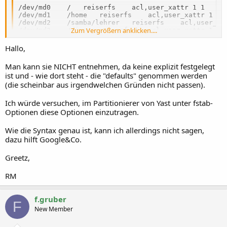
/dev/md0	/	reiserfs	acl,user_xattr 1 1

/dev/md1	/home	reiserfs	acl,user_xattr 1 2

/dev/md2	/samba/lehrer	reiserfs	acl,user_xattr 1 2

Zum Vergrößern anklicken....
/dev/md3	/divers	reiserfs	acl,user_xattr 1 2

/dev/md4	/image	reiserfs	acl,user_xattr 1 2

/dev/sda1	swap	swap	defaults 0 0

Hallo,
/dev/sdb1	swap	swap	defaults 0 0

proc	/proc	proc	defaults 0 0

Man kann sie NICHT entnehmen, da keine explizit festgelegt
sysfs	/sys	sysfs	noauto 0 0

ist und - wie dort steht - die "defaults" genommen werden
usbfs	/proc/bus/usb	usbfs	noauto 0 0

devpts	/dev/pts	devpts	mode=0620,gid=5 0 0

(die scheinbar aus irgendwelchen Gründen nicht passen).
/dev/dvdram	/media/dvdram	subfs	noauto,fs=cdfss,ro,procuid,nosuid,nodev,exec,iocharset=utf8 0 0

/dev/fd0	/media/floppy	subfs	noauto,fs=floppyfss,procuid,nodev,nosuid,sync 0 0

Ich würde versuchen, im Partitionierer von Yast unter fstab-
none	/subdomain	subdomainfs	noauto 0 0

Optionen diese Optionen einzutragen.
10.80.12.5:/archiv	/mnt/archiv	nfs	defaults 0 0

10.80.12.5:/backup40	/mnt/backup	nfs	defaults 
Wie die Syntax genau ist, kann ich allerdings nicht sagen,
dazu hilft Google&Co.
Greetz,
RM
f.gruber
F
New Member