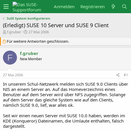
Anmelden
Registrieren
SuSE System konfigurieren
(Erledigt) SUSE 10 Server und SUSE 9 Client
E
E
f.gruber
27 Mai 2006
r
r
s
s
Für weitere Antworten geschlossen.
t
t
e
e
f.gruber
l
l
F
l
l
New Member
e
t
r
a
m
27 Mai 2006
#1
In unserem Schul-Netzwerk melden sich SUSE 9.0 Clients über
NIS an einem Server an. Auf das Homeverzeichnis eines
Benutzer auf dem Server wird über NFS zugegriffen. Solange
auf dem Server das gleiche System wie auf den Clients,
nämlich SUSE 9.0, lief, war alles ok.
Seit wir einen neuen Server mit SUSE 10.0 haben, werden im
KDE (Konqueror) Dateinamen, die Umlaute enthalten, falsch
dargestellt.