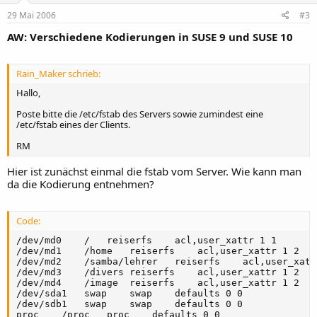
29 Mai 2006
#3
AW: Verschiedene Kodierungen in SUSE 9 und SUSE 10
Rain_Maker schrieb:
Hallo,
Poste bitte die /etc/fstab des Servers sowie zumindest eine
/etc/fstab eines der Clients.
RM
Hier ist zunächst einmal die fstab vom Server. Wie kann man
da die Kodierung entnehmen?
Code:
/dev/md0	/	reiserfs	acl,user_xattr 1 1

/dev/md1	/home	reiserfs	acl,user_xattr 1 2

/dev/md2	/samba/lehrer	reiserfs	acl,user_xattr 1 2

/dev/md3	/divers	reiserfs	acl,user_xattr 1 2

/dev/md4	/image	reiserfs	acl,user_xattr 1 2

/dev/sda1	swap	swap	defaults 0 0

/dev/sdb1	swap	swap	defaults 0 0

proc	/proc	proc	defaults 0 0
