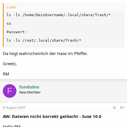
Code:
ls -ls /home/DeinUsername/.local/share/Trash/*

su

Passwort:

ls -ls /root/.local/share/Trash/*
Da liegt wahrscheinlich der Hase im Pfeffer.
Greetz,
RM
fundubio
F
New Member
8 August 2007
#3
AW: Dateien nicht korrekt gelöscht - Suse 10.0
Hallo RM,