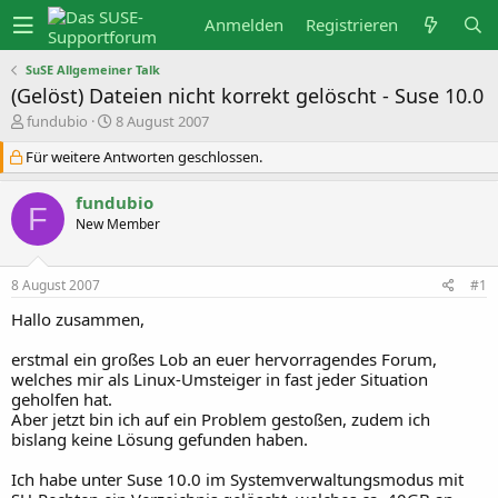
Anmelden
Registrieren
SuSE Allgemeiner Talk
(Gelöst) Dateien nicht korrekt gelöscht - Suse 10.0
E
E
fundubio
8 August 2007
r
r
s
s
Für weitere Antworten geschlossen.
t
t
e
e
fundubio
l
l
F
l
l
New Member
e
t
r
a
m
8 August 2007
#1
Hallo zusammen,
erstmal ein großes Lob an euer hervorragendes Forum,
welches mir als Linux-Umsteiger in fast jeder Situation
geholfen hat.
Aber jetzt bin ich auf ein Problem gestoßen, zudem ich
bislang keine Lösung gefunden haben.
Ich habe unter Suse 10.0 im Systemverwaltungsmodus mit