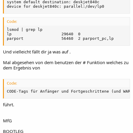
system default destination: deskjet840c

device for deskjet840c: parallel:/dev/lp0
Code:
lsmod | grep lp

lp                     29640  0

parport                56460  2 parport_pc,lp
Und vielleicht fällt dir ja was auf .
Mal abgesehen von dem benutzen der # Funktion welches zu
dem Ergebnis von
Code:
CODE-Tags für Anfänger und Fortgeschrittene (und WARU
führt.
MfG
BOOTLEG