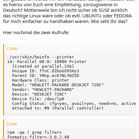
es hierzu von Euch eine Empfehlung, vorzugsweise in
Deutsch? Mittlerweile bin ich nicht sicher ob SUSE wirklich
das richtige Linux wäre oder ob evtl. UBUNTU oder FEDORA
für mich einfacher zu handhaben wären. Wie seht Ihr das?
Hier nochmal die zwei Aufrufe:
Code:
 /usr/sbin/hwinfo --printer

14: Parallel 00.0: 10900 Printer                     
  [Created at parallel.156]

  Unique ID: ffnC.OZGoGX9SHy3

  Parent ID: YMnp.ecK7NLYWZ5D

  Hardware Class: printer

  Model: "HEWLETT-PACKARD DESKJET 720C"

  Vendor: "HEWLETT-PACKARD"

  Device: "DESKJET 720C"

  Device File: /dev/lp0

  Config Status: cfg=yes, avail=yes, need=no, active=u
  Attached to: #9 (Parallel controller)
Code:
rpm -qa | grep filters

foomatic-filters-3.0.2-48