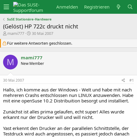
Anmelden
Registrieren
SuSE Stationäre-Hardware
(Gelöst) HP 722c druckt nicht
E
E
mami777
30 Mai 2007
r
r
s
s
Für weitere Antworten geschlossen.
t
t
e
e
l
l
mami777
M
l
l
New Member
e
t
r
a
m
30 Mai 2007
#1
Hallo, ich komme aus der Windows - Welt und habe mit nach
mehreren Crashs entschlossen nun LINUX anzuwenden. Habe
mit eine openSuse 10.2 Distribuition besorgt und installiert.
Zunächst ist alles prima gelaufen, echt super! Alles wurde
erkannt nur der Drucker will und will nicht.
Yast erkennt den Drucker an der parallelen Schnittstelle, der
Testdruck wird auch angestossen, es passiert jedoch danach