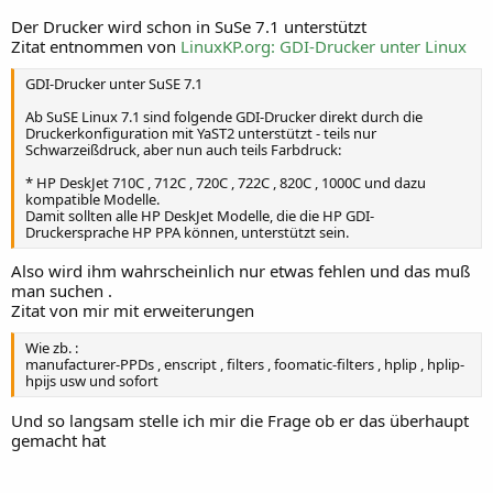
Der Drucker wird schon in SuSe 7.1 unterstützt
Zitat entnommen von
LinuxKP.org: GDI-Drucker unter Linux
GDI-Drucker unter SuSE 7.1
Ab SuSE Linux 7.1 sind folgende GDI-Drucker direkt durch die
Druckerkonfiguration mit YaST2 unterstützt - teils nur
Schwarzeißdruck, aber nun auch teils Farbdruck:
* HP DeskJet 710C , 712C , 720C , 722C , 820C , 1000C und dazu
kompatible Modelle.
Damit sollten alle HP DeskJet Modelle, die die HP GDI-
Druckersprache HP PPA können, unterstützt sein.
Also wird ihm wahrscheinlich nur etwas fehlen und das muß
man suchen .
Zitat von mir mit erweiterungen
Wie zb. :
manufacturer-PPDs , enscript , filters , foomatic-filters , hplip , hplip-
hpijs usw und sofort
Und so langsam stelle ich mir die Frage ob er das überhaupt
gemacht hat