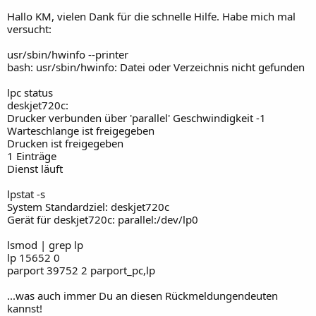
Hallo KM, vielen Dank für die schnelle Hilfe. Habe mich mal
versucht:
usr/sbin/hwinfo --printer
bash: usr/sbin/hwinfo: Datei oder Verzeichnis nicht gefunden
lpc status
deskjet720c:
Drucker verbunden über 'parallel' Geschwindigkeit -1
Warteschlange ist freigegeben
Drucken ist freigegeben
1 Einträge
Dienst läuft
lpstat -s
System Standardziel: deskjet720c
Gerät für deskjet720c: parallel:/dev/lp0
lsmod | grep lp
lp 15652 0
parport 39752 2 parport_pc,lp
...was auch immer Du an diesen Rückmeldungendeuten
kannst!