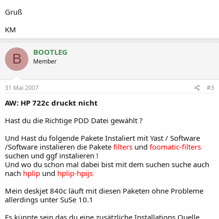
Gruß
KM
BOOTLEG
B
Member
31 Mai 2007
#3
AW: HP 722c druckt nicht
Hast du die Richtige PDD Datei gewählt ?
Und Hast du folgende Pakete Instaliert mit Yast / Software
/Software instalieren die Pakete
filters
und
foomatic-filters
suchen und ggf instalieren !
Und wo du schon mal dabei bist mit dem suchen suche auch
nach
hplip
und
hplip-hpijs
Mein deskjet 840c läuft mit diesen Paketen ohne Probleme
allerdings unter SuSe 10.1
Es künnte sein das du eine zusätzliche Installations Quelle