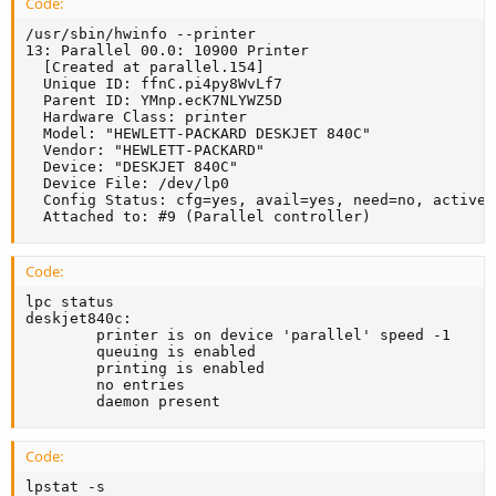
Code:
/usr/sbin/hwinfo --printer

13: Parallel 00.0: 10900 Printer

  [Created at parallel.154]

  Unique ID: ffnC.pi4py8WvLf7

  Parent ID: YMnp.ecK7NLYWZ5D

  Hardware Class: printer

  Model: "HEWLETT-PACKARD DESKJET 840C"

  Vendor: "HEWLETT-PACKARD"

  Device: "DESKJET 840C"

  Device File: /dev/lp0

  Config Status: cfg=yes, avail=yes, need=no, active=u
  Attached to: #9 (Parallel controller)
Code:
lpc status

deskjet840c:

        printer is on device 'parallel' speed -1

        queuing is enabled

        printing is enabled

        no entries

        daemon present
Code:
lpstat -s
