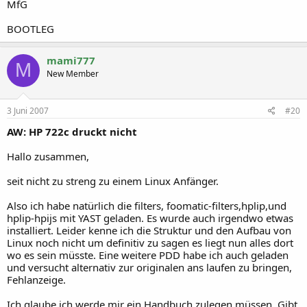
MfG
BOOTLEG
mami777
M
New Member
3 Juni 2007
#20
AW: HP 722c druckt nicht
Hallo zusammen,
seit nicht zu streng zu einem Linux Anfänger.
Also ich habe natürlich die filters, foomatic-filters,hplip,und
hplip-hpijs mit YAST geladen. Es wurde auch irgendwo etwas
installiert. Leider kenne ich die Struktur und den Aufbau von
Linux noch nicht um definitiv zu sagen es liegt nun alles dort
wo es sein müsste. Eine weitere PDD habe ich auch geladen
und versucht alternativ zur originalen ans laufen zu bringen,
Fehlanzeige.
Ich glaube ich werde mir ein Handbuch zulegen müssen. Gibt