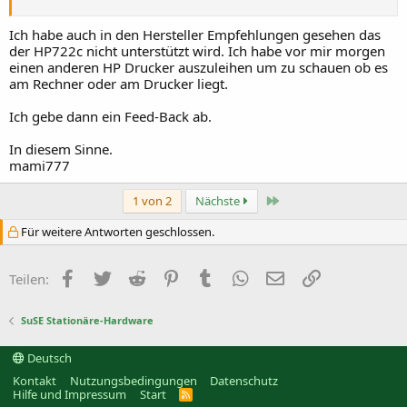
Ich habe auch in den Hersteller Empfehlungen gesehen das
der HP722c nicht unterstützt wird. Ich habe vor mir morgen
einen anderen HP Drucker auszuleihen um zu schauen ob es
am Rechner oder am Drucker liegt.
Ich gebe dann ein Feed-Back ab.
In diesem Sinne.
mami777
Letzte
1 von 2
Nächste
Für weitere Antworten geschlossen.
Facebook
Twitter
Reddit
Pinterest
Tumblr
WhatsApp
E-Mail
Link
Teilen:
SuSE Stationäre-Hardware
Deutsch
Kontakt
Nutzungsbedingungen
Datenschutz
Hilfe und Impressum
Start
R
S