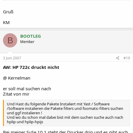
Gruß
KM
BOOTLEG
B
Member
3 Juni 2007
#19
AW: HP 722c druckt nicht
@ Kernelman
er soll mal suchen nach
Zitat von mir
Und Hast du folgende Pakete Instaliert mit Yast / Software
/Software instalieren die Pakete filters und foomatic-filters suchen
und ggf instalieren !
Und wo du schon mal dabei bist mit dem suchen suche auch nach
hplip und hplip-hpijs
Bei meiner SuSe 10.1 steht der Drucker drin und es gibt auch