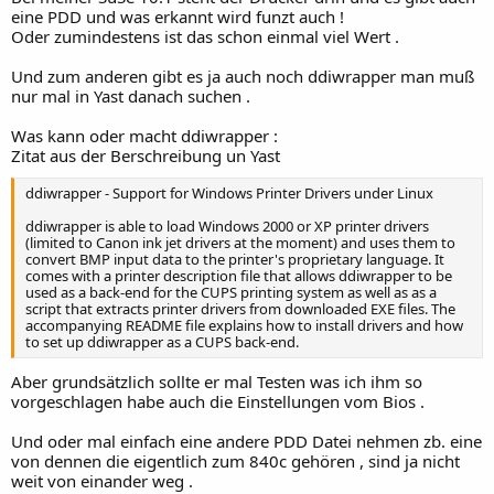
eine PDD und was erkannt wird funzt auch !
Oder zumindestens ist das schon einmal viel Wert .
Und zum anderen gibt es ja auch noch ddiwrapper man muß
nur mal in Yast danach suchen .
Was kann oder macht ddiwrapper :
Zitat aus der Berschreibung un Yast
ddiwrapper - Support for Windows Printer Drivers under Linux
ddiwrapper is able to load Windows 2000 or XP printer drivers
(limited to Canon ink jet drivers at the moment) and uses them to
convert BMP input data to the printer's proprietary language. It
comes with a printer description file that allows ddiwrapper to be
used as a back-end for the CUPS printing system as well as as a
script that extracts printer drivers from downloaded EXE files. The
accompanying README file explains how to install drivers and how
to set up ddiwrapper as a CUPS back-end.
Aber grundsätzlich sollte er mal Testen was ich ihm so
vorgeschlagen habe auch die Einstellungen vom Bios .
Und oder mal einfach eine andere PDD Datei nehmen zb. eine
von dennen die eigentlich zum 840c gehören , sind ja nicht
weit von einander weg .