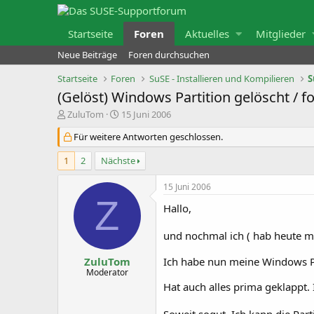
Startseite
Foren
Aktuelles
Mitglieder
Neue Beiträge
Foren durchsuchen
Startseite
Foren
SuSE - Installieren und Kompilieren
S
(Gelöst) Windows Partition gelöscht / f
E
E
ZuluTom
15 Juni 2006
r
r
s
s
Für weitere Antworten geschlossen.
t
t
e
e
1
2
Nächste
l
l
l
l
e
t
15 Juni 2006
r
a
Z
Hallo,
m
und nochmal ich ( hab heute 
ZuluTom
Ich habe nun meine Windows Pa
Moderator
Hat auch alles prima geklappt