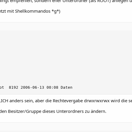
dingt empfehlen, sondern eher Unterordner (als ROOT) anlegen 
 jetzt mit Shellkommandos *g*)
ot  8192 2006-06-13 00:08 Daten
CH anders sein, aber die Rechtevergabe drwxrwxrwx wird die se
 den Besitzer/Gruppe dieses Unterordners zu ändern.