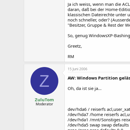
Ja ich weiss, wenn man die ACL
daran, daß bei der Home-Edition
klassischen Dateirechte unter 
noch schneller, oder? (Ausserd
"Besitzer, Gruppe & Rest der We
So, genug WindowsXP-Bashing 
Greetz,
RM
15 Juni 2006
Z
AW: Windows Partition geläs
Oh, da ist sie ja...
ZuluTom
Moderator
dev/hda6 / reiserfs acl,user_xat
/dev/hda7 /home reiserfs acl,u
/dev/hda1 /mnt/Sonstiges reiser
/dev/hda5 swap swap defaults 
proc /proc proc defaults 0 0