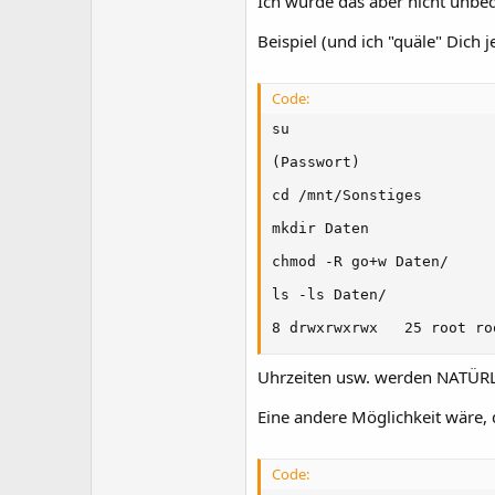
Ich würde das aber nicht unbe
Beispiel (und ich "quäle" Dich
Code:
su

(Passwort)

cd /mnt/Sonstiges

mkdir Daten

chmod -R go+w Daten/

ls -ls Daten/

8 drwxrwxrwx   25 root ro
Uhrzeiten usw. werden NATÜRLI
Eine andere Möglichkeit wäre,
Code: