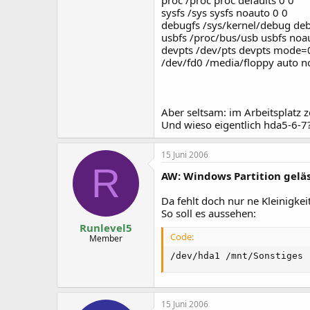
sysfs /sys sysfs noauto 0 0
debugfs /sys/kernel/debug deb
usbfs /proc/bus/usb usbfs noa
devpts /dev/pts devpts mode=
/dev/fd0 /media/floppy auto no
Aber seltsam: im Arbeitsplatz z
Und wieso eigentlich hda5-6-7
15 Juni 2006
R
AW: Windows Partition geläs
Da fehlt doch nur ne Kleinigkeit
So soll es aussehen:
Runlevel5
Code:
Member
/dev/hda1 /mnt/Sonstiges 
15 Juni 2006