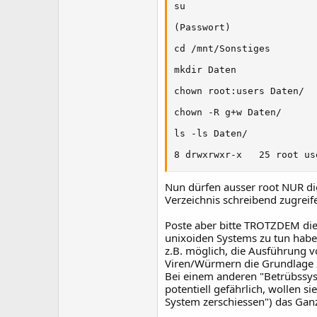
su

(Passwort)

cd /mnt/Sonstiges

mkdir Daten

chown root:users Daten/

chown -R g+w Daten/

ls -ls Daten/

8 drwxrwxr-x   25 root us
Nun dürfen ausser root NUR di
Verzeichnis schreibend zugreif
Poste aber bitte TROTZDEM die /
unixoiden Systems zu tun haben 
z.B. möglich, die Ausführung v
Viren/Würmern die Grundlage z
Bei einem anderen "Betrübssys
potentiell gefährlich, wollen si
System zerschiessen") das Gan