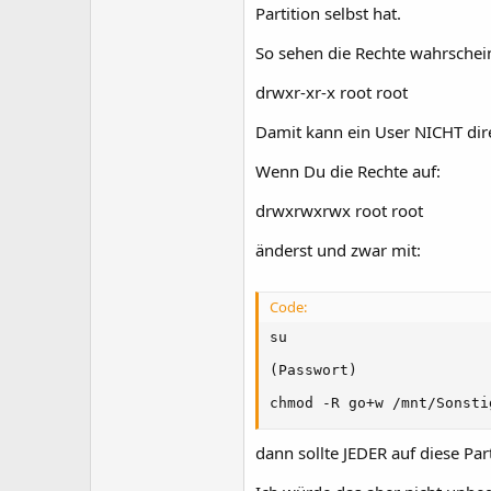
Partition selbst hat.
So sehen die Rechte wahrschein
drwxr-xr-x root root
Damit kann ein User NICHT dir
Wenn Du die Rechte auf:
drwxrwxrwx root root
änderst und zwar mit:
Code:
su

(Passwort)

chmod -R go+w /mnt/Sonsti
dann sollte JEDER auf diese Par