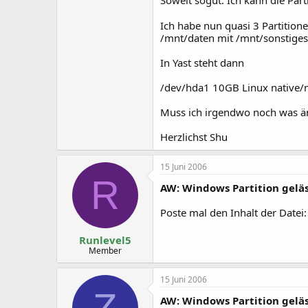
Soweit sogut. Ich kann die Part
Ich habe nun quasi 3 Partition
/mnt/daten mit /mnt/sonstiges
In Yast steht dann
/dev/hda1 10GB Linux native/
Muss ich irgendwo noch was än
Herzlichst Shu
15 Juni 2006
R
AW: Windows Partition geläs
Poste mal den Inhalt der Datei:
Runlevel5
Member
15 Juni 2006
Z
AW: Windows Partition geläs