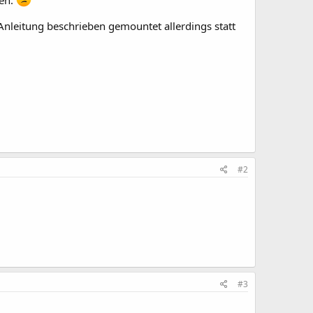
ben.
Anleitung beschrieben gemountet allerdings statt
#2
#3