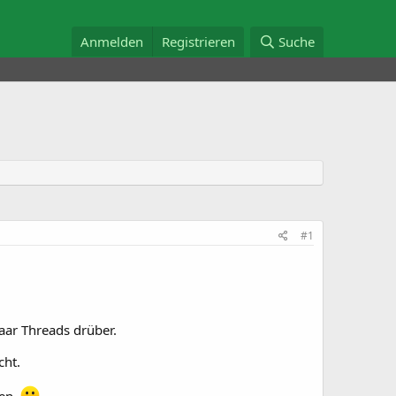
Anmelden
Registrieren
Suche
#1
aar Threads drüber.
cht.