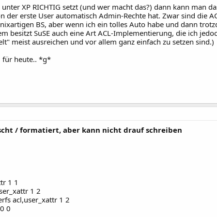
 unter XP RICHTIG setzt (und wer macht das?) dann kann man das
 der erste User automatisch Admin-Rechte hat. Zwar sind die ACL u
unixartigen BS, aber wenn ich ein tolles Auto habe und dann tro
em besitzt SuSE auch eine Art ACL-Implementierung, die ich jedoch
lt" meist ausreichen und vor allem ganz einfach zu setzen sind.)
für heute.. *g*
cht / formatiert, aber kann nicht drauf schreiben
tr 1 1
ser_xattr 1 2
fs acl,user_xattr 1 2
0 0