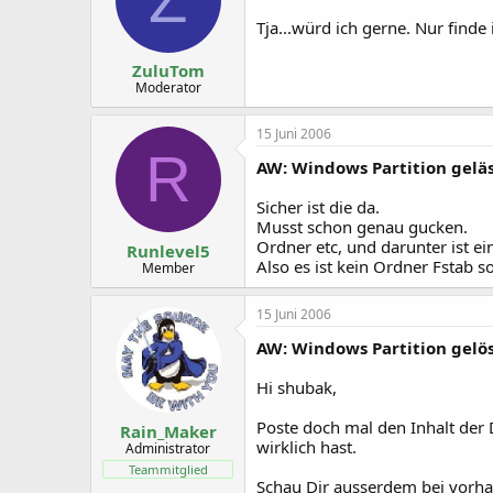
Tja...würd ich gerne. Nur find
ZuluTom
Moderator
15 Juni 2006
R
AW: Windows Partition geläs
Sicher ist die da.
Musst schon genau gucken.
Ordner etc, und darunter ist ein
Runlevel5
Also es ist kein Ordner Fstab 
Member
15 Juni 2006
AW: Windows Partition gelös
Hi shubak,
Poste doch mal den Inhalt der
Rain_Maker
wirklich hast.
Administrator
Teammitglied
Schau Dir ausserdem bei vorhan