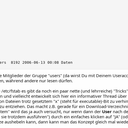
ers  8192 2006-06-13 00:08 Daten
e Mitglieder der Gruppe "users" (da wirst Du mit Deinem Userac
en, während andere nur lesen dürfen.
etc/fstab es gibt da noch ein paar nette (und lehrreiche) "Tricks"
und vielleicht entwickelt sich hier ein informativer Thread über
on Dateien trotz gesetztem "x" (steht für executable)-Bit zu ve
u entziehen. Das macht z.B. gerade für ein Download-Verzeichni
tem" wird das ja auch versucht, nur wenn dann der
User
nach de
e sie trotzdem ausführen") durch ein einfaches klicken auf "JA" (o
ze aushebeln kann, dann kann man das Konzept gleich mal wiede