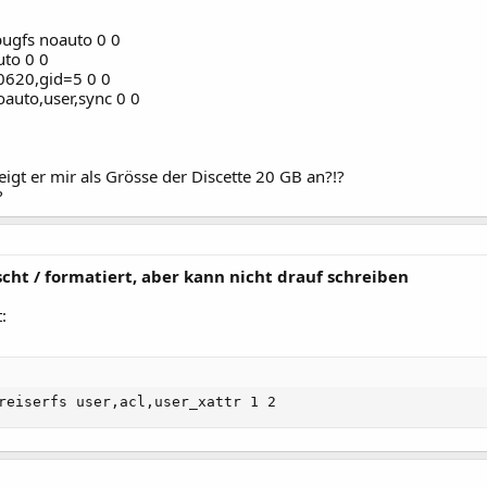
ugfs noauto 0 0
uto 0 0
0620,gid=5 0 0
auto,user,sync 0 0
eigt er mir als Grösse der Discette 20 GB an?!?
?
cht / formatiert, aber kann nicht drauf schreiben
:
reiserfs user,acl,user_xattr 1 2