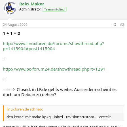
Rain_Maker
Administrator
Teammitglied
24 August 2006
#2
1 + 1 = 2
http://www.linuxforen.de/forums/showthread.php?
p=1415904#post1415904
+
http://www.pc-forum24.de/showthread.php?t=1291
=
====> Closed, in LF.de gehts weiter. Ausserdem scheint es
doch um Debian zu gehen?
linuxforen.de schrieb:
den kernel mit make-kpkg --initrd --revision=custom .... erstellt.
Was zur Hölle hat das unter " Linux auf dem Desktop > SUSE