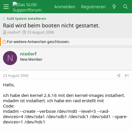
Anmelden
Registrieren
SuSE System installieren
Raid wird beim booten nicht gestartet.
E
E
nixdorf
23 August 2006
r
r
s
s
Für weitere Antworten geschlossen.
t
t
e
e
nixdorf
l
l
N
l
l
New Member
e
t
r
a
m
23 August 2006
#1
Hallo,
ich habe den kernel 2.6.16 mit den kernel-images installiert.
mdadm ist installiert. ich habe ein raid erstellt mit
Code:
mdadm --create --verbose /dev/md0 --level=5 --raid-
devices=4 /dev/sda1 /dev/sdb1 /dev/sdc1 /dev/sdd1 --spare-
devices=1 /dev/hdc1