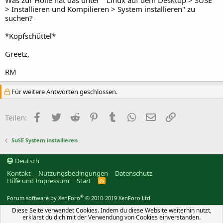
> Installieren und Kompilieren > System installieren" zu
suchen?
*Kopfschüttel*
Greetz,
RM
Für weitere Antworten geschlossen.
Facebook
Twitter
Reddit
Pinterest
Tumblr
WhatsApp
E-Mail
Link
Teilen:
SuSE System installieren
Deutsch
Kontakt
Nutzungsbedingungen
Datenschutz
Hilfe und Impressum
Start
R
S
S
®
Forum software by XenForo
© 2010-2019 XenForo Ltd.
Diese Seite verwendet Cookies. Indem du diese Website weiterhin nutzt,
erklärst du dich mit der Verwendung von Cookies einverstanden.