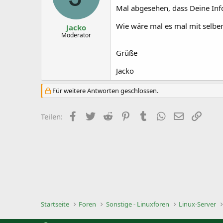
Mal abgesehen, dass Deine Infor
Wie wäre mal es mal mit selber
Jacko
Moderator
Grüße
Jacko
Für weitere Antworten geschlossen.
Facebook
Twitter
Reddit
Pinterest
Tumblr
WhatsApp
E-Mail
Link
Teilen:
Startseite
Foren
Sonstige - Linuxforen
Linux-Server