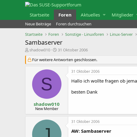
Startseite
Foren
Aktuelles
Mitglieder
Neue Beiträge
Foren durchsuchen
Startseite
Foren
Sonstige - Linuxforen
Linux-Server
Sambaserver
E
E
shadow010
31 Oktober 2006
r
r
s
s
Für weitere Antworten geschlossen.
t
t
e
e
31 Oktober 2006
l
l
S
l
l
Hallo ich wollte fragen ob jema
e
t
r
a
m
besten Dank
shadow010
New Member
31 Oktober 2006
J
AW: Sambaserver