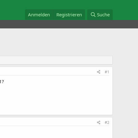
Anmelden
Registrieren
Suche
#1
1?
#2