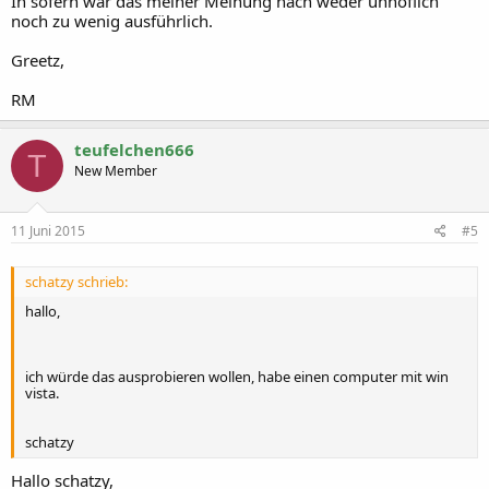
In sofern war das meiner Meinung nach weder unhöflich
noch zu wenig ausführlich.
Greetz,
RM
teufelchen666
T
New Member
11 Juni 2015
#5
schatzy schrieb:
hallo,
ich würde das ausprobieren wollen, habe einen computer mit win
vista.
schatzy
Hallo schatzy,