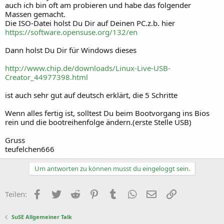
auch ich bin oft am probieren und habe das folgender
Massen gemacht.
Die ISO-Datei holst Du Dir auf Deinen PC.z.b. hier
https://software.opensuse.org/132/en
Dann holst Du Dir für Windows dieses
http://www.chip.de/downloads/Linux-Live-USB-
Creator_44977398.html
ist auch sehr gut auf deutsch erklärt, die 5 Schritte
Wenn alles fertig ist, solltest Du beim Bootvorgang ins Bios
rein und die bootreihenfolge ändern.(erste Stelle USB)
Gruss
teufelchen666
Um antworten zu können musst du eingeloggt sein.
Facebook
Twitter
Reddit
Pinterest
Tumblr
WhatsApp
E-Mail
Link
Teilen:
SuSE Allgemeiner Talk