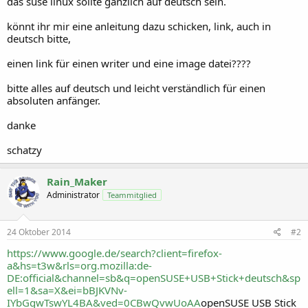
das suse linux sollte gänzlich auf deutsch sein.
könnt ihr mir eine anleitung dazu schicken, link, auch in
deutsch bitte,
einen link für einen writer und eine image datei????
bitte alles auf deutsch und leicht verständlich für einen
absoluten anfänger.
danke
schatzy
Rain_Maker
Administrator
Teammitglied
24 Oktober 2014
#2
https://www.google.de/search?client=firefox-
a&hs=t3w&rls=org.mozilla:de-
DE:official&channel=sb&q=openSUSE+USB+Stick+deutsch&sp
ell=1&sa=X&ei=bBJKVNv-
IYbGgwTswYL4BA&ved=0CBwQvwUoAA
openSUSE USB Stick