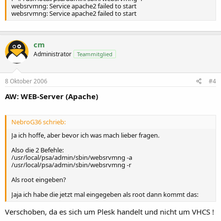
websrvmng: Service apache2 failed to start
websrvmng: Service apache2 failed to start
cm
Administrator
Teammitglied
8 Oktober 2006
#4
AW: WEB-Server (Apache)
NebroG36 schrieb:
Ja ich hoffe, aber bevor ich was mach lieber fragen.
Also die 2 Befehle:
/usr/local/psa/admin/sbin/websrvmng -a
/usr/local/psa/admin/sbin/websrvmng -r
Als root eingeben?
Jaja ich habe die jetzt mal eingegeben als root dann kommt das:
Verschoben, da es sich um Plesk handelt und nicht um VHCS !