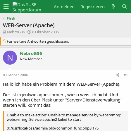
Anmelden
Registrieren
Plesk
WEB-Server (Apache)
E
E
NebroG36
8 Oktober 2006
r
r
s
s
Für weitere Antworten geschlossen.
t
t
e
e
NebroG36
l
l
N
l
l
New Member
e
t
r
a
m
8 Oktober 2006
#1
Hallo ich habe ein Problem mit dem WEB-Server (Apache).
Der ist irgentwie agbeschmiert, wieso weis ich nicht. Und
wenn ich den über Plesk unter "Server>Diensteverwaltung"
starten will, kommt das:
Unable to make action: Unable to manage service by websrvmng:
websrvmng: Service apache2 failed to start
0: /usr/local/psa/admin/plib/common_func.php3:175