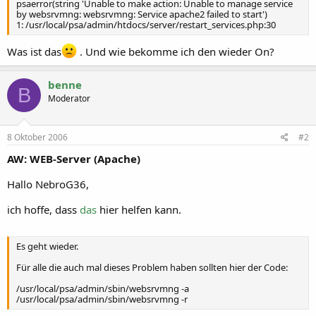
psaerror(string 'Unable to make action: Unable to manage service
by websrvmng: websrvmng: Service apache2 failed to start')
1: /usr/local/psa/admin/htdocs/server/restart_services.php:30
Was ist das
. Und wie bekomme ich den wieder On?
benne
B
Moderator
8 Oktober 2006
#2
AW: WEB-Server (Apache)
Hallo NebroG36,
ich hoffe, dass
das
hier helfen kann.
Es geht wieder.
Für alle die auch mal dieses Problem haben sollten hier der Code:
/usr/local/psa/admin/sbin/websrvmng -a
/usr/local/psa/admin/sbin/websrvmng -r