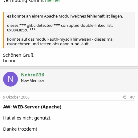
Vermutung kommt
hierher
:
es könnte an einem Apache Modul welches fehlerhaft ist liegen.
dieses *** glibc detected *** corrupted double-linked list:
0x084385c0 ***
könnte auf das modul (auth-mysql) hinweisen - dieses mal
rausnehmen und testen obs dann rund läuft.
Schönen Gruß,
benne
NebroG36
N
New Member
9 Oktober 2006
#7
AW: WEB-Server (Apache)
Hat alles nicht genützt.
Danke trozdem!