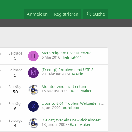
Anmelden
Registrieren
Suche
Mauszeiger mit Schattenzug
n
Beiträge
H
6 Mai 2016
helmut444
5
(Erledigt) Probleme mit UTF-8
n
Beiträge
M
23 Februar 2009
Merlin
5
Monitor wird nicht erkannt
n
Beiträge
16 August 2009
Rain_Maker
50
Ubuntu 8.04 Problem Webseitenverbindung
n
Beiträge
X
4 Juni 2009
xunillepo
6
(Gelöst) War ein USB-Stick eingesteckt? Infos in Logfiles?
n
Beiträge
18 Januar 2007
Rain_Maker
4