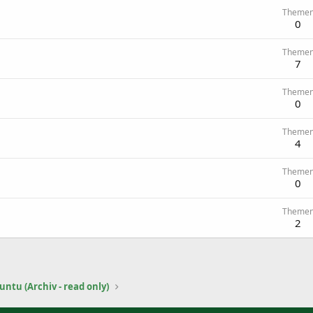
Theme
0
Theme
7
Theme
0
Theme
4
Theme
0
Theme
2
ntu (Archiv - read only)