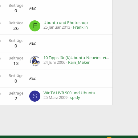
n
Beiträge
Kein
0
Ubuntu und Photoshop
n
Beiträge
F
25 Januar 2013
Franklin
26
n
Beiträge
Kein
0
10 Tipps für (K)Ubuntu-Neueinsteiger (mit Englischkenntnissen)
n
Beiträge
24 Juni 2006
Rain_Maker
13
n
Beiträge
Kein
0
WinTV HVR 900 und Ubuntu
n
Beiträge
S
25 März 2009
spidy
2