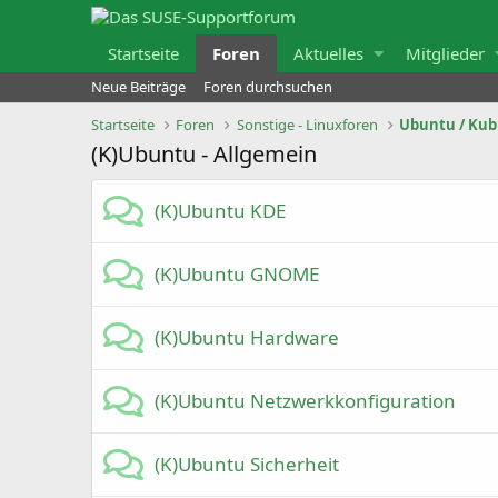
Startseite
Foren
Aktuelles
Mitglieder
Neue Beiträge
Foren durchsuchen
Startseite
Foren
Sonstige - Linuxforen
Ubuntu / Kubu
(K)Ubuntu - Allgemein
(K)Ubuntu KDE
(K)Ubuntu GNOME
(K)Ubuntu Hardware
(K)Ubuntu Netzwerkkonfiguration
(K)Ubuntu Sicherheit