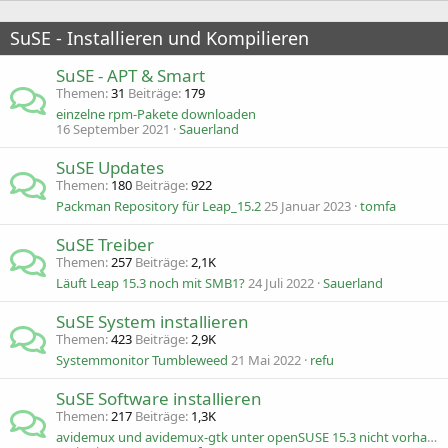
SuSE - Installieren und Kompilieren
SuSE - APT & Smart
Themen
31
Beiträge
179
einzelne rpm-Pakete downloaden
16 September 2021
Sauerland
SuSE Updates
Themen
180
Beiträge
922
Packman Repository für Leap_15.2
25 Januar 2023
tomfa
SuSE Treiber
Themen
257
Beiträge
2,1K
Läuft Leap 15.3 noch mit SMB1?
24 Juli 2022
Sauerland
SuSE System installieren
Themen
423
Beiträge
2,9K
Systemmonitor Tumbleweed
21 Mai 2022
refu
SuSE Software installieren
Themen
217
Beiträge
1,3K
avidemux und avidemux-gtk unter openSUSE 15.3 nicht vorhanden