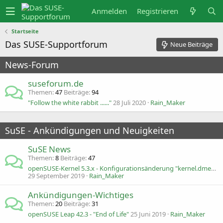
Anmelden
Registrieren
Startseite
Das SUSE-Supportforum
Neue Beiträge
News-Forum
suseforum.de
Themen
47
Beiträge
94
"Follow the white rabbit ......"
28 Juli 2020
Rain_Maker
SuSE - Ankündigungen und Neuigkeiten
SuSE News
Themen
8
Beiträge
47
openSUSE-Kernel 5.3.x - Konfigurationsänderung "kernel.dmesg_restrict"
29 September 2019
Rain_Maker
Ankündigungen-Wichtiges
Themen
20
Beiträge
31
openSUSE Leap 42.3 - "End of Life"
25 Juni 2019
Rain_Maker