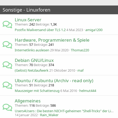
Sonstige - Linuxforen
Linux-Server
Themen
242
Beiträge
1,3K
Postfix Mailversand über TLS 1.2
4 Mai 2023
amiga1200
Hardware, Programmieren & Spiele
Themen
57
Beiträge
241
Internetlinks auslesen
29 Mai 2020
Thomas220
Debian GNU/Linux
Themen
70
Beiträge
374
(Gelöst) Netzlaufwerk
21 Oktober 2010
maf
Ubuntu / Kubuntu (Archiv - read only)
Themen
51
Beiträge
218
Mauszeiger mit Schattenzug
6 Mai 2016
helmut444
Allgemeines
Themen
116
Beiträge
586
Users4Users : Die besten NICHT-geheimen "Shell-Tricks" der Linux-User
14 Januar 2022
Rain_Maker