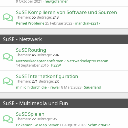
9 Oktober 2021
newgofarmer
SuSE Kompilieren von Software und Sourcen
Themen
55
Beiträge
243
Kernel Probleme
25 Februar 2022
mandrake2217
SuSE - Netzwerk
SuSE Routing
Themen
45
Beiträge
294
Netzwerkadapter entfernen / Netzwerkadapter rescan
14 September 2016
P22W
SuSE Internetkonfiguration
Themen
271
Beiträge
2K
mini dln durch die Firewall
8 März 2023
Sauerland
SuSE - Multimedia und Fun
SuSE Spielen
Themen
22
Beiträge
95
Pokemon Go Map Server
11 August 2016
Schmidt0412