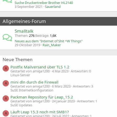
Suche Druckertreiber Brother HL2140
3 September 2021
Sauerland
Allgemeines-Forum
Smalltalk
Themen
276
Beiträge
1,6K
Neues aus dem "Internet of Shit ^W Things"
29 Oktober 2019
Rain_Maker
Neue Themen
Postfix Mailversand über TLS 1.2
A
Gestartet von amiga1200
4 Mai 2023
Antworten: 0
Linux-Server
mini dln durch die Firewall
A
Gestartet von amiga1200
6 März 2023
Antworten: 3
SuSE Internetkonfiguration
Packman Repository für Leap_15.2
A
Gestartet von amiga1200
24 Januar 2023
Antworten: 1
SuSE Updates
Läuft Leap 15.3 noch mit SMB1?
A
Gestartet von amiga1200
24 Juli 2022
Antworten: 1