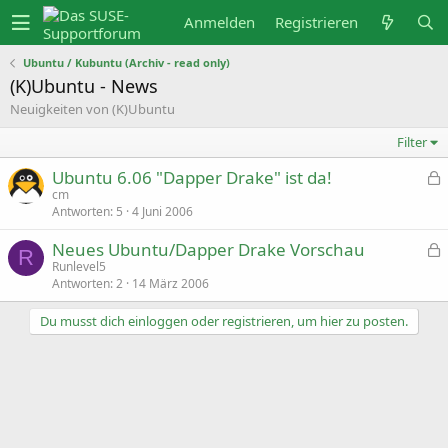
Anmelden
Registrieren
Ubuntu / Kubuntu (Archiv - read only)
(K)Ubuntu - News
Neuigkeiten von (K)Ubuntu
Filter
Ubuntu 6.06 "Dapper Drake" ist da!
e
cm
s
Antworten
5
4 Juni 2006
p
Neues Ubuntu/Dapper Drake Vorschau
e
R
r
e
Runlevel5
r
s
Antworten
2
14 März 2006
t
p
e
Du musst dich einloggen oder registrieren, um hier zu posten.
r
r
t