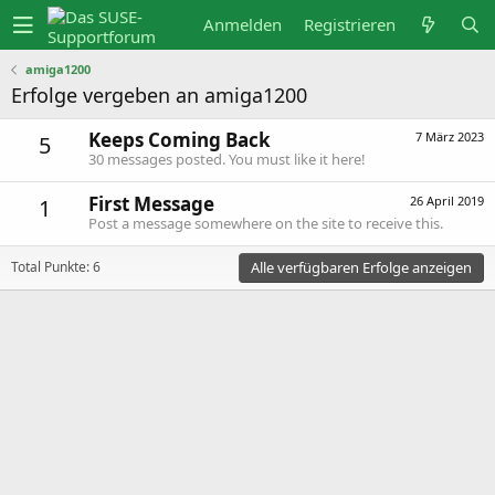
Anmelden
Registrieren
amiga1200
Erfolge vergeben an amiga1200
Keeps Coming Back
7 März 2023
5
30 messages posted. You must like it here!
First Message
26 April 2019
1
Post a message somewhere on the site to receive this.
Alle verfügbaren Erfolge anzeigen
Total Punkte: 6