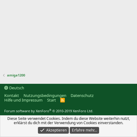
amiga1200
Deutsch
Kontakt
Nutzungsbedingungen
Datenschutz
Hilfe und Impressum
Start
R
S
S
®
Forum software by XenForo
© 2010-2019 XenForo Ltd.
Diese Seite verwendet Cookies. Indem du diese Website weiterhin nutzt,
erklärst du dich mit der Verwendung von Cookies einverstanden.
Akzeptieren
Erfahre mehr…