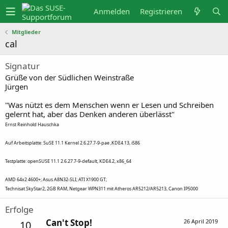
Anmelden
Registrieren
Mitglieder
cal
Signatur
Grüße von der Südlichen Weinstraße
Jürgen
"Was nützt es dem Menschen wenn er Lesen und Schreiben
gelernt hat, aber das Denken anderen überlässt"
Ernst Reinhold Hauschka
Auf Arbeitsplatte: SuSE 11.1 Kernel 2.6.
27.7-9-pae
,KDE4.13, i586
Testplatte: openSUSE 11.1
2.6.27.7-9-default,
KDE4.2, x86_64
AMD 64x2 4600+; Asus A8N32-SLI; ATI X1900 GT;
Technisat SkyStar2, 2GB RAM, Netgear WPN311 mit Atheros AR5212/AR5213, Canon IP5000
Erfolge
Can't Stop!
26 April 2019
10