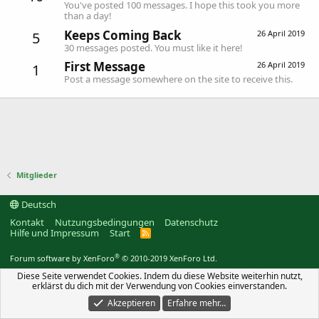
You've posted 100 messages. I hope this took you more
than a day!
Keeps Coming Back
26 April 2019
5
30 messages posted. You must like it here!
First Message
26 April 2019
1
Post a message somewhere on the site to receive this.
Mitglieder
Deutsch
Kontakt
Nutzungsbedingungen
Datenschutz
Hilfe und Impressum
Start
R
S
S
®
Forum software by XenForo
© 2010-2019 XenForo Ltd.
Diese Seite verwendet Cookies. Indem du diese Website weiterhin nutzt,
erklärst du dich mit der Verwendung von Cookies einverstanden.
Akzeptieren
Erfahre mehr…