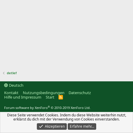
detlef
Deutsch
Kontakt
Nutzungsbedingungen
Datenschutz
Hilfe und Impressum
Start
R
S
S
®
Forum software by XenForo
© 2010-2019 XenForo Ltd.
Diese Seite verwendet Cookies. Indem du diese Website weiterhin nutzt,
erklärst du dich mit der Verwendung von Cookies einverstanden.
Akzeptieren
Erfahre mehr…