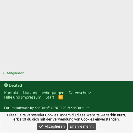
Mitglieder
Deutsch
Kontakt
Nutzungsbedingungen
Datenschutz
Hilfe und Impressum
Start
R
S
S
®
Forum software by XenForo
© 2010-2019 XenForo Ltd.
Diese Seite verwendet Cookies. Indem du diese Website weiterhin nutzt,
erklärst du dich mit der Verwendung von Cookies einverstanden.
Akzeptieren
Erfahre mehr…