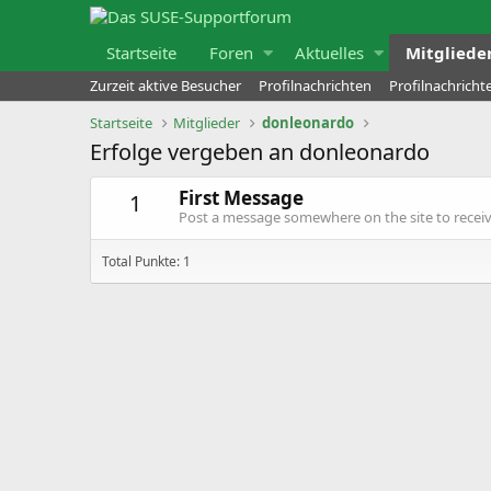
Startseite
Foren
Aktuelles
Mitgliede
Zurzeit aktive Besucher
Profilnachrichten
Profilnachrich
Startseite
Mitglieder
donleonardo
Erfolge vergeben an donleonardo
First Message
1
Post a message somewhere on the site to receive
Total Punkte: 1