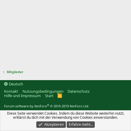
Mitglieder
Deutsch
Kontakt
Nutzungsbedingungen
Datenschutz
Hilfe und Impressum
Start
R
S
S
®
Forum software by XenForo
© 2010-2019 XenForo Ltd.
Diese Seite verwendet Cookies. Indem du diese Website weiterhin nutzt,
erklärst du dich mit der Verwendung von Cookies einverstanden.
Akzeptieren
Erfahre mehr…