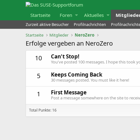
Startseite
Foren
Aktuelles
Mitgliede
Zurzeit aktive Besucher
Profilnachrichten
Profilnachrich
Startseite
Mitglieder
NeroZero
Erfolge vergeben an NeroZero
Can't Stop!
10
You've posted 100 messages. I hope this took y
Keeps Coming Back
5
30 messages posted. You must like it here!
First Message
1
Post a message somewhere on the site to receive
Total Punkte: 16