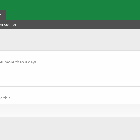
r
ten suchen
ou more than a day!
 this.