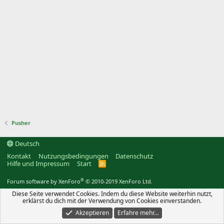
Pusher
Deutsch
Kontakt
Nutzungsbedingungen
Datenschutz
Hilfe und Impressum
Start
R
S
S
®
Forum software by XenForo
© 2010-2019 XenForo Ltd.
Diese Seite verwendet Cookies. Indem du diese Website weiterhin nutzt,
erklärst du dich mit der Verwendung von Cookies einverstanden.
Akzeptieren
Erfahre mehr…