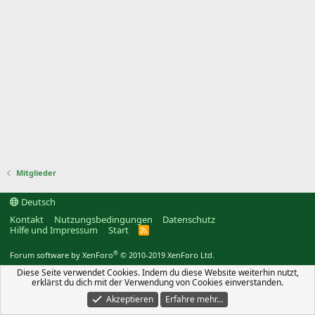
Mitglieder
Deutsch
Kontakt
Nutzungsbedingungen
Datenschutz
Hilfe und Impressum
Start
R
S
S
®
Forum software by XenForo
© 2010-2019 XenForo Ltd.
Diese Seite verwendet Cookies. Indem du diese Website weiterhin nutzt,
erklärst du dich mit der Verwendung von Cookies einverstanden.
Akzeptieren
Erfahre mehr…