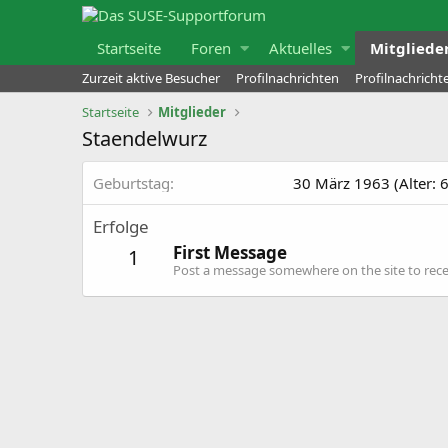
Startseite
Foren
Aktuelles
Mitgliede
Zurzeit aktive Besucher
Profilnachrichten
Profilnachrich
Startseite
Mitglieder
Staendelwurz
Geburtstag
30 März 1963 (Alter: 
Erfolge
First Message
1
Post a message somewhere on the site to recei