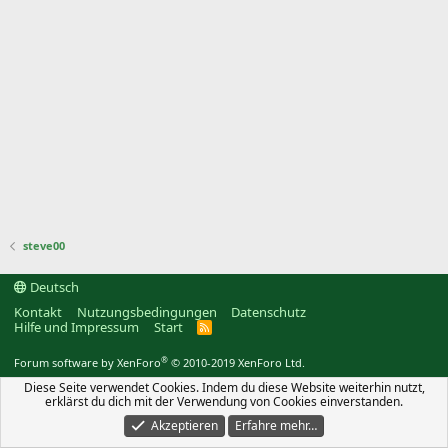
steve00
Deutsch
Kontakt
Nutzungsbedingungen
Datenschutz
Hilfe und Impressum
Start
R
S
S
®
Forum software by XenForo
© 2010-2019 XenForo Ltd.
Diese Seite verwendet Cookies. Indem du diese Website weiterhin nutzt,
erklärst du dich mit der Verwendung von Cookies einverstanden.
Akzeptieren
Erfahre mehr…