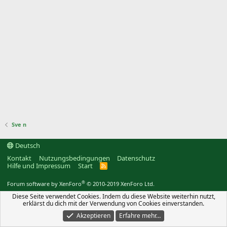
Sve n
Deutsch
Kontakt
Nutzungsbedingungen
Datenschutz
Hilfe und Impressum
Start
R
S
S
®
Forum software by XenForo
© 2010-2019 XenForo Ltd.
Diese Seite verwendet Cookies. Indem du diese Website weiterhin nutzt,
erklärst du dich mit der Verwendung von Cookies einverstanden.
Akzeptieren
Erfahre mehr…