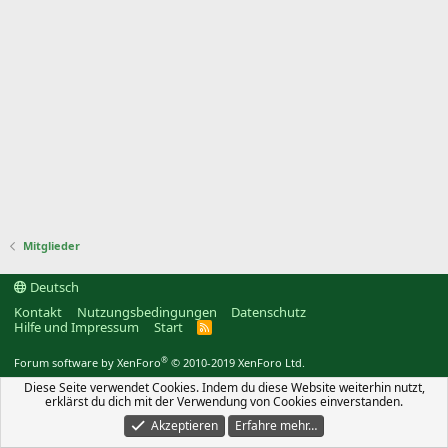
Mitglieder
Deutsch
Kontakt
Nutzungsbedingungen
Datenschutz
Hilfe und Impressum
Start
R
S
S
®
Forum software by XenForo
© 2010-2019 XenForo Ltd.
Diese Seite verwendet Cookies. Indem du diese Website weiterhin nutzt,
erklärst du dich mit der Verwendung von Cookies einverstanden.
Akzeptieren
Erfahre mehr…