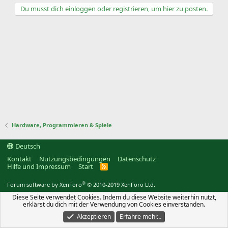
e
Du musst dich einloggen oder registrieren, um hier zu posten.
r
r
t
Hardware, Programmieren & Spiele
Deutsch
Kontakt
Nutzungsbedingungen
Datenschutz
Hilfe und Impressum
Start
R
S
S
®
Forum software by XenForo
© 2010-2019 XenForo Ltd.
Diese Seite verwendet Cookies. Indem du diese Website weiterhin nutzt,
erklärst du dich mit der Verwendung von Cookies einverstanden.
Akzeptieren
Erfahre mehr…