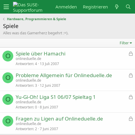
Anmelden
Registrieren
Hardware, Programmieren & Spiele
Spiele
Alles was das Gamerherz begehrt :=).
Filter
Spiele über Hamachi
O
e
onlineduelle.de
s
Antworten
4
13 Juli 2007
p
Probleme Allgemein für Onlineduelle.de
e
O
r
e
onlineduelle.de
r
s
Antworten
3
12 Juni 2007
t
p
Yu-Gi-Oh! Liga S1 06/07 Spieltag 1
e
O
r
e
onlineduelle.de
r
s
Antworten
0
8 Juni 2007
t
p
Fragen zu Ligen auf Onlineduelle.de
e
O
r
e
onlineduelle.de
r
s
Antworten
2
7 Juni 2007
t
p