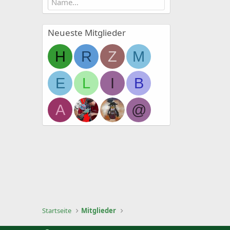
Neueste Mitglieder
H
R
Z
M
E
L
I
B
A
@
Startseite
Mitglieder