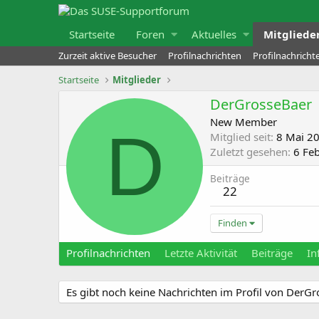
Startseite
Foren
Aktuelles
Mitgliede
Zurzeit aktive Besucher
Profilnachrichten
Profilnachrich
Startseite
Mitglieder
DerGrosseBaer
New Member
D
Mitglied seit
8 Mai 2
Zuletzt gesehen
6 Fe
Beiträge
22
Finden
Profilnachrichten
Letzte Aktivität
Beiträge
In
Es gibt noch keine Nachrichten im Profil von DerGr