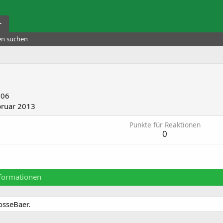
r
ten suchen
006
bruar 2013
Punkte für Reaktionen
0
formationen
osseBaer.