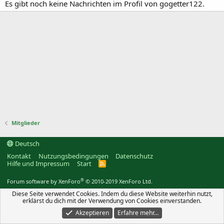
Es gibt noch keine Nachrichten im Profil von gogetter122.
Mitglieder
Deutsch
Kontakt
Nutzungsbedingungen
Datenschutz
Hilfe und Impressum
Start
R
S
S
®
Forum software by XenForo
© 2010-2019 XenForo Ltd.
Diese Seite verwendet Cookies. Indem du diese Website weiterhin nutzt,
erklärst du dich mit der Verwendung von Cookies einverstanden.
Akzeptieren
Erfahre mehr…