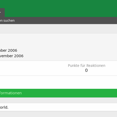
r
ten suchen
ber 2006
vember 2006
Punkte für Reaktionen
0
formationen
orld.