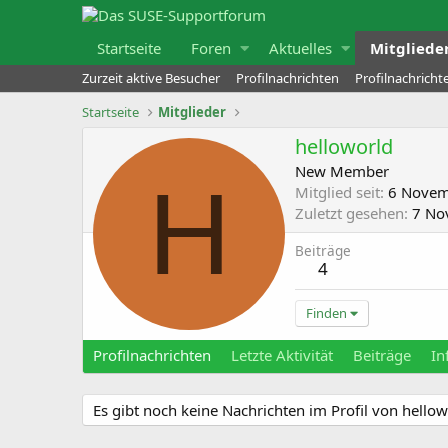
Startseite
Foren
Aktuelles
Mitgliede
Zurzeit aktive Besucher
Profilnachrichten
Profilnachrich
Startseite
Mitglieder
helloworld
New Member
H
Mitglied seit
6 Novem
Zuletzt gesehen
7 No
Beiträge
4
Finden
Profilnachrichten
Letzte Aktivität
Beiträge
In
Es gibt noch keine Nachrichten im Profil von hellow