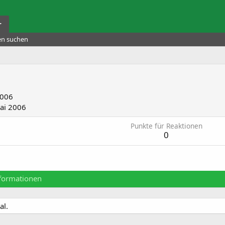
r
ten suchen
2006
ai 2006
Punkte für Reaktionen
0
formationen
al.