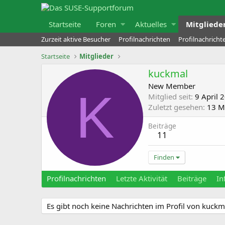
Startseite
Foren
Aktuelles
Mitgliede
Zurzeit aktive Besucher
Profilnachrichten
Profilnachrich
Startseite
Mitglieder
kuckmal
New Member
K
Mitglied seit
9 April 
Zuletzt gesehen
13 M
Beiträge
11
Finden
Profilnachrichten
Letzte Aktivität
Beiträge
In
Es gibt noch keine Nachrichten im Profil von kuckm