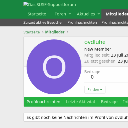
Startseite
Foren
Aktuelles
Mitgliede
Zurzeit aktive Besucher
Profilnachrichten
Profilnachrich
Startseite
Mitglieder
ovdluhe
New Member
O
Mitglied seit
23 Juli 
Zuletzt gesehen
23 Ju
Beiträge
0
Finden
Profilnachrichten
Letzte Aktivität
Beiträge
In
Es gibt noch keine Nachrichten im Profil von ovdlu