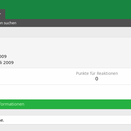
r
ten suchen
2009
li 2009
Punkte für Reaktionen
0
formationen
he.