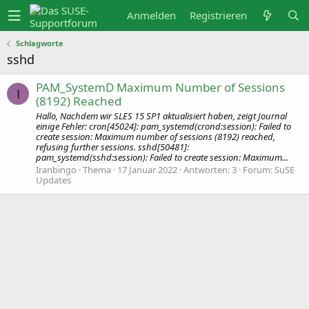
Anmelden
Registrieren
Schlagworte
sshd
PAM_SystemD Maximum Number of Sessions
I
(8192) Reached
Hallo, Nachdem wir SLES 15 SP1 aktualisiert haben, zeigt Journal
einige Fehler: cron[45024]: pam_systemd(crond:session): Failed to
create session: Maximum number of sessions (8192) reached,
refusing further sessions. sshd[50481]:
pam_systemd(sshd:session): Failed to create session: Maximum...
Iranbingo
Thema
17 Januar 2022
Antworten: 3
Forum:
SuSE
Updates