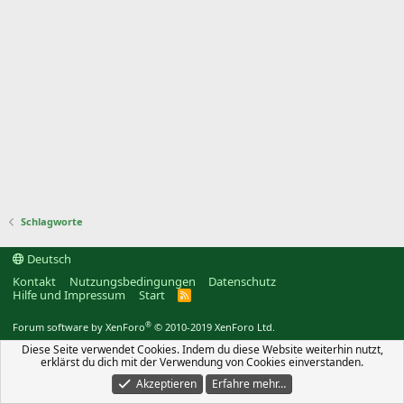
Schlagworte
Deutsch
Kontakt
Nutzungsbedingungen
Datenschutz
Hilfe und Impressum
Start
R
S
S
®
Forum software by XenForo
© 2010-2019 XenForo Ltd.
Diese Seite verwendet Cookies. Indem du diese Website weiterhin nutzt,
erklärst du dich mit der Verwendung von Cookies einverstanden.
Akzeptieren
Erfahre mehr…