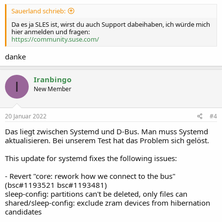
Sauerland schrieb:
Da es ja SLES ist, wirst du auch Support dabeihaben, ich würde mich
hier anmelden und fragen:
https://community.suse.com/
danke
Iranbingo
I
New Member
20 Januar 2022
#4
Das liegt zwischen Systemd und D-Bus. Man muss Systemd
aktualisieren. Bei unserem Test hat das Problem sich gelöst.
This update for systemd fixes the following issues:
- Revert "core: rework how we connect to the bus"
(bsc#1193521 bsc#1193481)
sleep-config: partitions can't be deleted, only files can
shared/sleep-config: exclude zram devices from hibernation
candidates