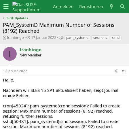
Anmelden
Registrieren
SuSE Updates
PAM_SystemD Maximum Number of Sessions
(8192) Reached
E
E
S
Iranbingo
17 Januar 2022
pam_systemd
sessions
sshd
r
r
c
s
s
h
Iranbingo
t
t
l
I
e
e
a
New Member
l
l
g
l
l
w
e
t
o
17 Januar 2022
#1
r
a
r
m
t
Hallo,
e
Nachdem wir SLES 15 SP1 aktualisiert haben, zeigt Journal
einige Fehler:
cron[45024]: pam_systemd(crond:session): Failed to create
session: Maximum number of sessions (8192) reached,
refusing further sessions.
sshd[50481]: pam_systemd(sshd:session): Failed to create
session: Maximum number of sessions (8192) reached,