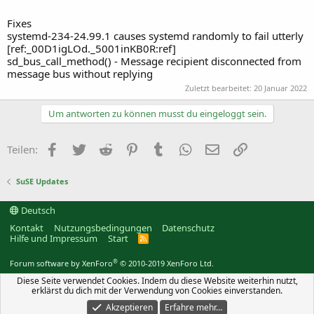
Fixes
systemd-234-24.99.1 causes systemd randomly to fail utterly
[ref:_00D1igLOd._5001inKB0R:ref]
sd_bus_call_method() - Message recipient disconnected from
message bus without replying
Zuletzt bearbeitet:
20 Januar 2022
Um antworten zu können musst du eingeloggt sein.
Facebook
Twitter
Reddit
Pinterest
Tumblr
WhatsApp
E-Mail
Link
Teilen:
SuSE Updates
Deutsch
Kontakt
Nutzungsbedingungen
Datenschutz
Hilfe und Impressum
Start
R
S
S
®
Forum software by XenForo
© 2010-2019 XenForo Ltd.
Diese Seite verwendet Cookies. Indem du diese Website weiterhin nutzt,
erklärst du dich mit der Verwendung von Cookies einverstanden.
Akzeptieren
Erfahre mehr…