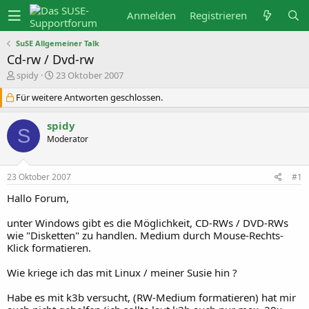
Anmelden
Registrieren
SuSE Allgemeiner Talk
Cd-rw / Dvd-rw
E
E
spidy
23 Oktober 2007
r
r
s
s
Für weitere Antworten geschlossen.
t
t
e
e
spidy
l
l
S
l
l
Moderator
e
t
r
a
m
23 Oktober 2007
#1
Hallo Forum,
unter Windows gibt es die Möglichkeit, CD-RWs / DVD-RWs
wie "Disketten" zu handlen. Medium durch Mouse-Rechts-
Klick formatieren.
Wie kriege ich das mit Linux / meiner Susie hin ?
Habe es mit k3b versucht, (RW-Medium formatieren) hat mir