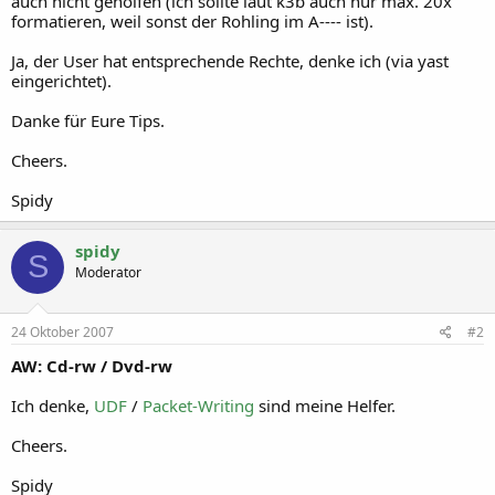
auch nicht geholfen (ich sollte laut k3b auch nur max. 20x
formatieren, weil sonst der Rohling im A---- ist).
Ja, der User hat entsprechende Rechte, denke ich (via yast
eingerichtet).
Danke für Eure Tips.
Cheers.
Spidy
spidy
S
Moderator
24 Oktober 2007
#2
AW: Cd-rw / Dvd-rw
Ich denke,
UDF
/
Packet-Writing
sind meine Helfer.
Cheers.
Spidy