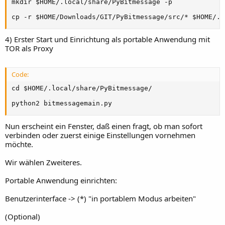
mkdir $HOME/.local/share/PyBitmessage -p

cp -r $HOME/Downloads/GIT/PyBitmessage/src/* $HOME/.l
4) Erster Start und Einrichtung als portable Anwendung mit
TOR als Proxy
Code:
cd $HOME/.local/share/PyBitmessage/

python2 bitmessagemain.py
Nun erscheint ein Fenster, daß einen fragt, ob man sofort
verbinden oder zuerst einige Einstellungen vornehmen
möchte.
Wir wählen Zweiteres.
Portable Anwendung einrichten:
Benutzerinterface -> (*) "in portablem Modus arbeiten"
(Optional)