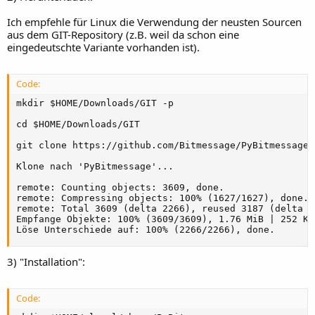
Ich empfehle für Linux die Verwendung der neusten Sourcen
aus dem GIT-Repository (z.B. weil da schon eine
eingedeutschte Variante vorhanden ist).
Code:
mkdir $HOME/Downloads/GIT -p

cd $HOME/Downloads/GIT

git clone https://github.com/Bitmessage/PyBitmessage

Klone nach 'PyBitmessage'...

remote: Counting objects: 3609, done.

remote: Compressing objects: 100% (1627/1627), done.

remote: Total 3609 (delta 2266), reused 3187 (delta 18
Empfange Objekte: 100% (3609/3609), 1.76 MiB | 252 Ki
Löse Unterschiede auf: 100% (2266/2266), done.
3) "Installation":
Code: