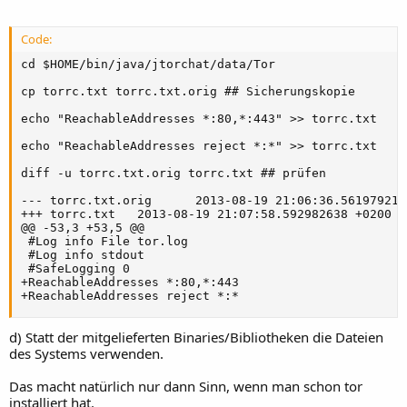
Code:
cd $HOME/bin/java/jtorchat/data/Tor

cp torrc.txt torrc.txt.orig ## Sicherungskopie

echo "ReachableAddresses *:80,*:443" >> torrc.txt

echo "ReachableAddresses reject *:*" >> torrc.txt

diff -u torrc.txt.orig torrc.txt ## prüfen

--- torrc.txt.orig      2013-08-19 21:06:36.561979219 
+++ torrc.txt   2013-08-19 21:07:58.592982638 +0200

@@ -53,3 +53,5 @@

 #Log info File tor.log

 #Log info stdout

 #SafeLogging 0

+ReachableAddresses *:80,*:443

+ReachableAddresses reject *:*
d) Statt der mitgelieferten Binaries/Bibliotheken die Dateien
des Systems verwenden.
Das macht natürlich nur dann Sinn, wenn man schon tor
installiert hat.