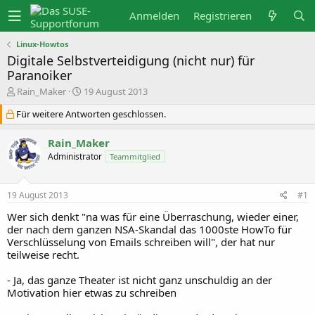
Anmelden
Registrieren
Linux-Howtos
Digitale Selbstverteidigung (nicht nur) für
Paranoiker
E
E
Rain_Maker
19 August 2013
r
r
s
s
Für weitere Antworten geschlossen.
t
t
e
e
Rain_Maker
l
l
l
l
Administrator
Teammitglied
e
t
r
a
m
19 August 2013
#1
Wer sich denkt "na was für eine Überraschung, wieder einer,
der nach dem ganzen NSA-Skandal das 1000ste HowTo für
Verschlüsselung von Emails schreiben will", der hat nur
teilweise recht.
- Ja, das ganze Theater ist nicht ganz unschuldig an der
Motivation hier etwas zu schreiben