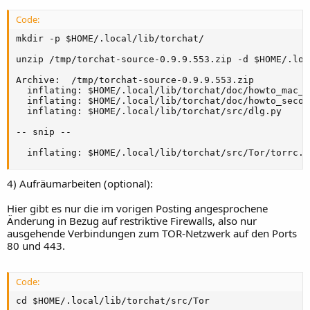
Code:
mkdir -p $HOME/.local/lib/torchat/

unzip /tmp/torchat-source-0.9.9.553.zip -d $HOME/.loc
Archive:  /tmp/torchat-source-0.9.9.553.zip

  inflating: $HOME/.local/lib/torchat/doc/howto_mac_o
  inflating: $HOME/.local/lib/torchat/doc/howto_secon
  inflating: $HOME/.local/lib/torchat/src/dlg.py  

-- snip --

  inflating: $HOME/.local/lib/torchat/src/Tor/torrc.t
4) Aufräumarbeiten (optional):
Hier gibt es nur die im vorigen Posting angesprochene
Änderung in Bezug auf restriktive Firewalls, also nur
ausgehende Verbindungen zum TOR-Netzwerk auf den Ports
80 und 443.
Code:
cd $HOME/.local/lib/torchat/src/Tor
