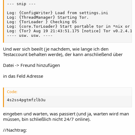
--- snip ---

Log: {ConfigWriter} Load from settings.ini

Log: {ThreadManager} Starting Tor.

Log: {TorLoader } Checking OS

Log: {core.TorLoader} Start portable tor in *nix or li
Log: {Tor} Aug 19 21:43:51.175 [notice] Tor v0.2.4.16
---- usw. usw. ----
Und wer sich beeilt (je nachdem, wie lange ich den
Testaccount behalten werde), der kann anschließend über
Datei -> Freund hinzufügen
in das Feld Adresse
Code:
4s2ss4pgtmfzlb3u
eingeben und warten, was passiert (und ja, warten wird man
müssen, bin schließlich nicht 24/7 online).
//Nachtrag: