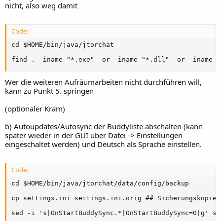
nicht, also weg damit
Code:
cd $HOME/bin/java/jtorchat

find . -iname "*.exe" -or -iname "*.dll" -or -iname "
Wer die weiteren Aufräumarbeiten nicht durchführen will,
kann zu Punkt 5. springen
(optionaler Kram)
b) Autoupdates/Autosync der Buddyliste abschalten (kann
später wieder in der GUI über Datei -> Einstellungen
eingeschaltet werden) und Deutsch als Sprache einstellen.
Code:
cd $HOME/bin/java/jtorchat/data/config/backup

cp settings.ini settings.ini.orig ## Sicherungskopie

sed -i 's|OnStartBuddySync.*|OnStartBuddySync=0|g' se