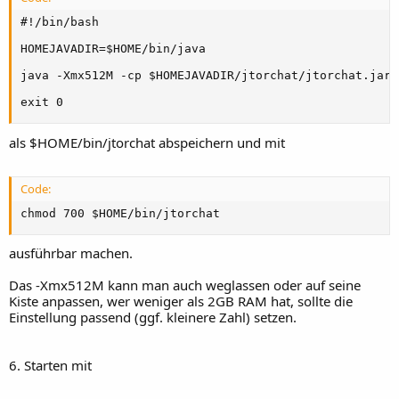
#!/bin/bash

HOMEJAVADIR=$HOME/bin/java

java -Xmx512M -cp $HOMEJAVADIR/jtorchat/jtorchat.jar 
exit 0
als $HOME/bin/jtorchat abspeichern und mit
Code:
chmod 700 $HOME/bin/jtorchat
ausführbar machen.
Das -Xmx512M kann man auch weglassen oder auf seine
Kiste anpassen, wer weniger als 2GB RAM hat, sollte die
Einstellung passend (ggf. kleinere Zahl) setzen.
6. Starten mit