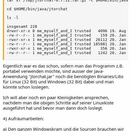
tar xf /tmp/jtorchat-0.7.12.tar.gz -C $HOME/bin/java/

cd $HOME/bin/java/jtorchat

ls -l 

insgesamt 228

drwxr-xr-x 8 me_myself_and_I trusted   4096 19. Aug 2
-rw-r--r-- 1 me_myself_and_I trusted    159 20. Jan 2
-rwxr-xr-x 1 me_myself_and_I trusted  26112 20. Jan 2
-rw-r--r-- 1 me_myself_and_I trusted 185981 20. Jan 2
-rwxr-xr-x 1 me_myself_and_I trusted    356 20. Jan 2
-rw-r--r-- 1 me_myself_and_I trusted   1242 20. Jan 2
Eigentlich war es das schon, sofern man das Programm z.B.
portabel verwenden möchte, sind ausser der Java-
Anwendung "jtorchat.jar" noch die benötigten Binaries/Libs
für Linux (32 Bit) und Windows (32 Bit) dabei und man
könnte schon loslegen.
Ich will aber noch ein paar Kleinigkeiten ansprechen,
nachdem man die obigen Schritte auf seiner Linuxkiste
ausgeführt hat und bevor man dann doch loslegt.
4) Aufräumarbeiten:
a) Den ganzen Windowskram und die Sourcen brauchen wir