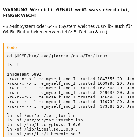
WARNUNG: Wer nicht _GENAU_ weiß, was sie/er da tut,
FINGER WECH!
- 32-Bit System oder 64-Bit System welches /usr/lib/ auch für
64-Bit Bibliotheken verwendet (z.B. Debian & co.)
Code:
cd $HOME/bin/java/jtorchat/data/Tor/linux

ls -l

insgesamt 5892

-rwxr-xr-x 1 me_myself_and_I trusted 1847556 20. Jan 
-rwxr-xr-x 1 me_myself_and_I trusted 1669996 20. Jan 
-rw-r--r-- 1 me_myself_and_I trusted 1621508 20. Jan 
-rw-r--r-- 1 me_myself_and_I trusted  249632 20. Jan 
-rw-r--r-- 1 me_myself_and_I trusted  146496 20. Jan 
-rw-r--r-- 1 me_myself_and_I trusted  110732 20. Jan 
-rw-r--r-- 1 me_myself_and_I trusted  373388 20. Jan 
ln -sf /usr/bin/tor jtor.lin 

ln -sf /usr/bin/tor jtorobf.lin 

ln -sf /lib/libcrypto.so.1.0.0 .

ln -sf /lib/libssl.so.1.0.0 .

ln -sf /usr/lib/libevent*.so.? .
