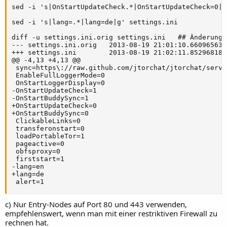
sed -i 's|OnStartUpdateCheck.*|OnStartUpdateCheck=0|g
sed -i 's|lang=.*|lang=de|g' settings.ini

diff -u settings.ini.orig settings.ini   ## Änderunge
--- settings.ini.orig   2013-08-19 21:01:10.660965636 
+++ settings.ini        2013-08-19 21:02:11.852968186 
@@ -4,13 +4,13 @@

 sync=https\://raw.github.com/jtorchat/jtorchat/servi
 EnableFullLoggerMode=0

 OnStartLoggerDisplay=0

-OnStartUpdateCheck=1

-OnStartBuddySync=1

+OnStartUpdateCheck=0

+OnStartBuddySync=0

 ClickableLinks=0

 transferonstart=0

 loadPortableTor=1

 pageactive=0

 obfsproxy=0

 firststart=1

-lang=en

+lang=de

 alert=1
c) Nur Entry-Nodes auf Port 80 und 443 verwenden,
empfehlenswert, wenn man mit einer restriktiven Firewall zu
rechnen hat.