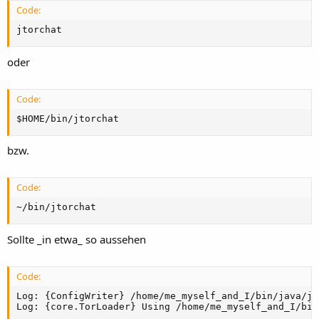
Code:
jtorchat
oder
Code:
$HOME/bin/jtorchat
bzw.
Code:
~/bin/jtorchat
Sollte _in etwa_ so aussehen
Code:
Log: {ConfigWriter} /home/me_myself_and_I/bin/java/jt
Log: {core.TorLoader} Using /home/me_myself_and_I/bin