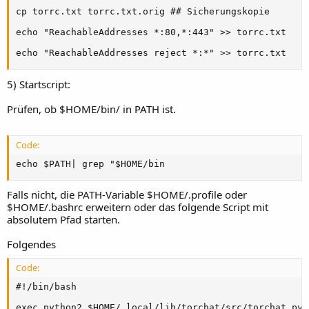
cp torrc.txt torrc.txt.orig ## Sicherungskopie

echo "ReachableAddresses *:80,*:443" >> torrc.txt

echo "ReachableAddresses reject *:*" >> torrc.txt
5) Startscript:
Prüfen, ob $HOME/bin/ in PATH ist.
Code:
echo $PATH| grep "$HOME/bin
Falls nicht, die PATH-Variable $HOME/.profile oder
$HOME/.bashrc erweitern oder das folgende Script mit
absolutem Pfad starten.
Folgendes
Code:
#!/bin/bash

exec python2 $HOME/.local/lib/torchat/src/torchat.py 