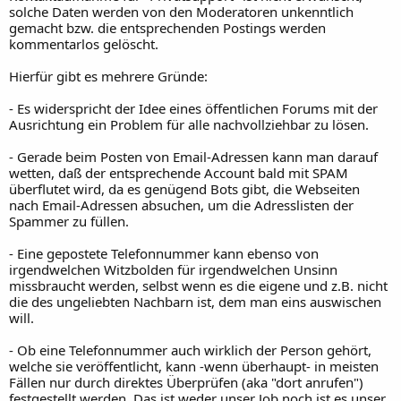
solche Daten werden von den Moderatoren unkenntlich
gemacht bzw. die entsprechenden Postings werden
kommentarlos gelöscht.
Hierfür gibt es mehrere Gründe:
- Es widerspricht der Idee eines öffentlichen Forums mit der
Ausrichtung ein Problem für alle nachvollziehbar zu lösen.
- Gerade beim Posten von Email-Adressen kann man darauf
wetten, daß der entsprechende Account bald mit SPAM
überflutet wird, da es genügend Bots gibt, die Webseiten
nach Email-Adressen absuchen, um die Adresslisten der
Spammer zu füllen.
- Eine gepostete Telefonnummer kann ebenso von
irgendwelchen Witzbolden für irgendwelchen Unsinn
missbraucht werden, selbst wenn es die eigene und z.B. nicht
die des ungeliebten Nachbarn ist, dem man eins auswischen
will.
- Ob eine Telefonnummer auch wirklich der Person gehört,
welche sie veröffentlicht, kann -wenn überhaupt- in meisten
Fällen nur durch direktes Überprüfen (aka "dort anrufen")
festgestellt werden. Das ist weder unser Job noch ist es unser