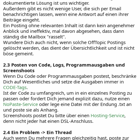
dokumentierte Lösung ist uns wichtiger.
Außerdem gibt es nicht wenige User, die sich per Email
benachrichtigen lassen, wenn eine Antwort auf einen ihrer
Beiträge eingeht.
Ein Posting ohne relevanten Inhalt ist dann kein angenehmer
Anblick und ineffektiv, mal davon abgesehen, dass dann
ständig die Mailbox "rasselt".
Wundere Dich auch nicht, wenn solche OffTopic Postings
gelöscht werden, das dient der Übersichtlichkeit und ist nicht
böse gemeint.
2.3 Posten von Code, Logs, Programmausgaben und
Screenshoots
Wenn Du Code oder Programmausgaben postest, beschränke
Dich auf Wesentliches und setze die Ausgaben immer in
CODE-Tags
.
Ist der Code zu umfangreich, um in ein einzelnes Posting zu
passen oder fordert Dich jemand explizit dazu, nutze einen
NoPaste-Service
oder lege eine Datei mit der Endung .txt an
und poste sie als Anhang.
Screenshoots postet Du bitte über einen
Hosting-Service
,
denn nicht jeder hat einen DSL-Anschluss.
2.4 Ein Problem -> Ein Thread
Auch wenn Du mehrere Fragen gleichzeitig hast, poste zur