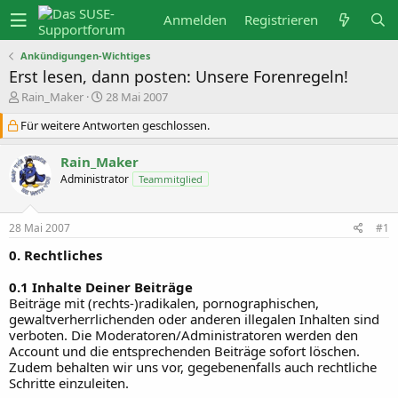
Anmelden
Registrieren
Ankündigungen-Wichtiges
Erst lesen, dann posten: Unsere Forenregeln!
E
E
Rain_Maker
28 Mai 2007
r
r
s
s
Für weitere Antworten geschlossen.
t
t
e
e
Rain_Maker
l
l
l
l
Administrator
Teammitglied
e
t
r
a
m
28 Mai 2007
#1
0. Rechtliches
0.1 Inhalte Deiner Beiträge
Beiträge mit (rechts-)radikalen, pornographischen,
gewaltverherrlichenden oder anderen illegalen Inhalten sind
verboten. Die Moderatoren/Administratoren werden den
Account und die entsprechenden Beiträge sofort löschen.
Zudem behalten wir uns vor, gegebenenfalls auch rechtliche
Schritte einzuleiten.