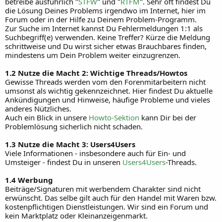
betreibe ausführlich "
STFW
" und "
RTFM
". Sehr oft findest Du
die Lösung Deines Problems irgendwo im Internet, hier im
Forum oder in der Hilfe zu Deinem Problem-Programm.
Zur Suche im Internet kannst Du Fehlermeldungen 1:1 als
Suchbegriff(e) verwenden. Keine Treffer? Kürze die Meldung
schrittweise und Du wirst sicher etwas Brauchbares finden,
mindestens um Dein Problem weiter einzugrenzen.
1.2 Nutze die Macht 2: Wichtige Threads/Howtos
Gewisse Threads werden vom den Forenmitarbeitern nicht
umsonst als wichtig gekennzeichnet. Hier findest Du aktuelle
Ankündigungen und Hinweise, häufige Probleme und vieles
anderes Nützliches.
Auch ein Blick in unsere
Howto-Sektion
kann Dir bei der
Problemlösung sicherlich nicht schaden.
1.3 Nutze die Macht 3: Users4Users
Viele Informationen - insbesondere auch für Ein- und
Umsteiger - findest Du in unseren
Users4Users
-Threads.
1.4 Werbung
Beiträge/Signaturen mit werbendem Charakter sind nicht
erwünscht. Das selbe gilt auch für den Handel mit Waren bzw.
kostenpflichtigen Dienstleistungen. Wir sind ein Forum und
kein Marktplatz oder Kleinanzeigenmarkt.