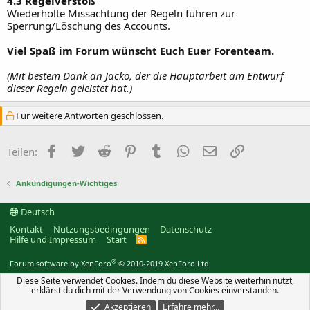
4.3 Regelverstoß
Wiederholte Missachtung der Regeln führen zur
Sperrung/Löschung des Accounts.
Viel Spaß im Forum wünscht Euch Euer Forenteam.
(Mit bestem Dank an Jacko, der die Hauptarbeit am Entwurf
dieser Regeln geleistet hat.)
Für weitere Antworten geschlossen.
Facebook
Twitter
Reddit
Pinterest
Tumblr
WhatsApp
E-Mail
Link
Teilen:
Ankündigungen-Wichtiges
Deutsch
Kontakt
Nutzungsbedingungen
Datenschutz
Hilfe und Impressum
Start
R
S
S
®
Forum software by XenForo
© 2010-2019 XenForo Ltd.
Diese Seite verwendet Cookies. Indem du diese Website weiterhin nutzt,
erklärst du dich mit der Verwendung von Cookies einverstanden.
Akzeptieren
Erfahre mehr…