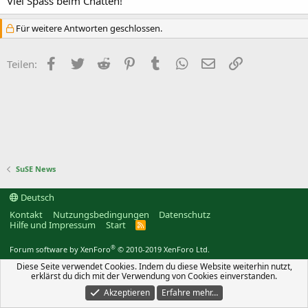
Viel Spass beim Chatten!
Für weitere Antworten geschlossen.
Facebook
Twitter
Reddit
Pinterest
Tumblr
WhatsApp
E-Mail
Link
Teilen:
SuSE News
Deutsch
Kontakt
Nutzungsbedingungen
Datenschutz
Hilfe und Impressum
Start
R
S
S
®
Forum software by XenForo
© 2010-2019 XenForo Ltd.
Diese Seite verwendet Cookies. Indem du diese Website weiterhin nutzt,
erklärst du dich mit der Verwendung von Cookies einverstanden.
Akzeptieren
Erfahre mehr…