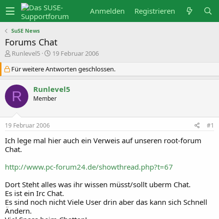
Anmelden
Registrieren
SuSE News
Forums Chat
E
E
Runlevel5
19 Februar 2006
r
r
s
s
Für weitere Antworten geschlossen.
t
t
e
e
Runlevel5
l
l
R
l
l
Member
e
t
r
a
m
19 Februar 2006
#1
Ich lege mal hier auch ein Verweis auf unseren root-forum
Chat.
http://www.pc-forum24.de/showthread.php?t=67
Dort Steht alles was ihr wissen müsst/sollt uberm Chat.
Es ist ein Irc Chat.
Es sind noch nicht Viele User drin aber das kann sich Schnell
Ändern.