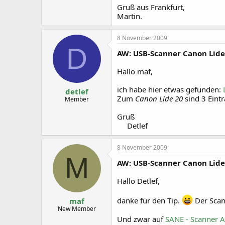
Gruß aus Frankfurt,
Martin.
8 November 2009
D
AW: USB-Scanner Canon Lide
Hallo maf,
ich habe hier etwas gefunden:
detlef
Zum
Canon Lide 20
sind 3 Eint
Member
Gruß
Detlef​
8 November 2009
M
AW: USB-Scanner Canon Lide
Hallo Detlef,
danke für den Tip.
Der Scann
maf
New Member
Und zwar auf
SANE - Scanner 