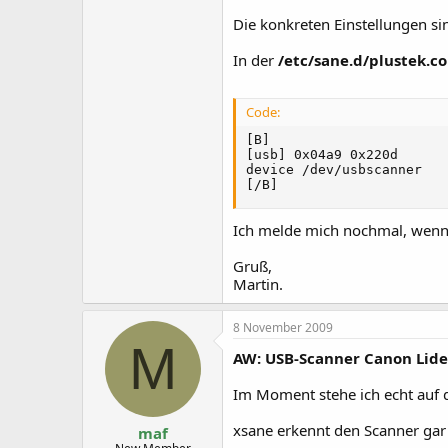
Die konkreten Einstellungen s
In der
/etc/sane.d/plustek.co
Code:
[B]

[usb] 0x04a9 0x220d

device /dev/usbscanner

[/B]
Ich melde mich nochmal, wenn d
Gruß,
Martin.
8 November 2009
M
AW: USB-Scanner Canon Lide
Im Moment stehe ich echt auf 
xsane erkennt den Scanner gar 
maf