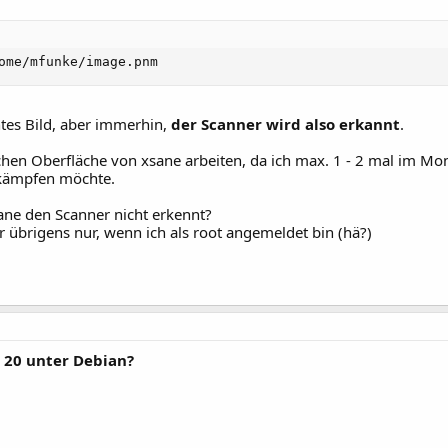
ome/mfunke/image.pnm
chtes Bild, aber immerhin,
der Scanner wird also erkannt
.
chen Oberfläche von xsane arbeiten, da ich max. 1 - 2 mal im Mo
kämpfen möchte.
ne den Scanner nicht erkennt?
übrigens nur, wenn ich als root angemeldet bin (hä?)
 20 unter Debian?