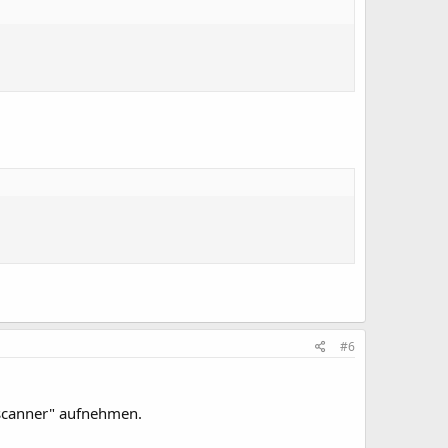
#6
 "scanner" aufnehmen.