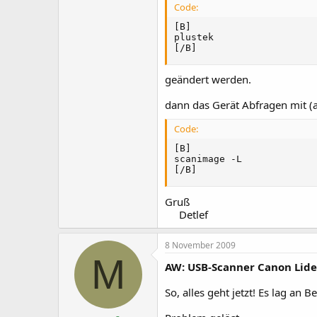
Code:
[B]

plustek

[/B]
geändert werden.
dann das Gerät Abfragen mit (a
Code:
[B]

scanimage -L

[/B]
Gruß
Detlef​
8 November 2009
M
AW: USB-Scanner Canon Lide
So, alles geht jetzt! Es lag a