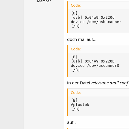
Member
Code:
[B]

[usb] 0x04a9 0x220d

device /dev/usbscanner

[/B]
doch mal auf...
Code:
[B]

[usb] 0x04A9 0x220D

device /dev/uscanner0

[/B]
in der Datei
/etc/sane.d/dll.conf
Code:
[B]

#plustek

[/B]
auf..