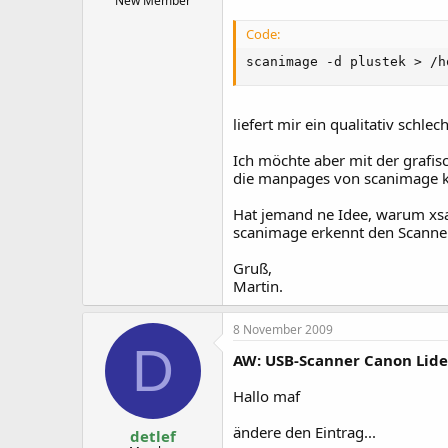
New Member
Code:
scanimage -d plustek > /h
liefert mir ein qualitativ schle
Ich möchte aber mit der grafis
die manpages von scanimage 
Hat jemand ne Idee, warum xsa
scanimage erkennt den Scanner 
Gruß,
Martin.
8 November 2009
D
AW: USB-Scanner Canon Lide
Hallo maf
ändere den Eintrag...
detlef