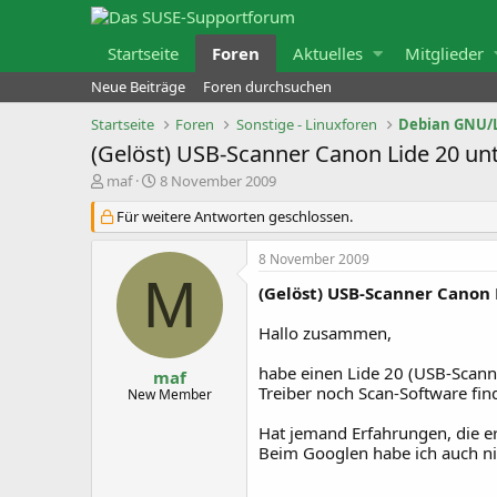
Startseite
Foren
Aktuelles
Mitglieder
Neue Beiträge
Foren durchsuchen
Startseite
Foren
Sonstige - Linuxforen
Debian GNU/
(Gelöst) USB-Scanner Canon Lide 20 un
E
E
maf
8 November 2009
r
r
s
s
Für weitere Antworten geschlossen.
t
t
e
e
8 November 2009
l
l
M
l
l
(Gelöst) USB-Scanner Canon 
e
t
r
a
m
Hallo zusammen,
habe einen Lide 20 (USB-Scann
maf
Treiber noch Scan-Software fin
New Member
Hat jemand Erfahrungen, die e
Beim Googlen habe ich auch n