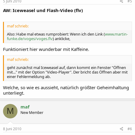
5 Juni 2010
#5
AW: Iceweasel und Flash-Video (flv)
maf schrieb:
Also: Habe mal etwas rumprobiert: Wenn ich den Link (
www.martin-
funke.de/voges/voges.flv
) anklicke,
Funktioniert hier wunderbar mit Kaffeine.
maf schrieb:
geht zunächst mal Iceweasel auf, dann kommt ein Fenster "Öffnen
mit..." mit der Option "Video-Player". Der bricht das Öffnen aber mit
einer Fehlermeldung ab.
Welche, so wie es aussieht, natürlich größter Geheimhaltung
unterliegt.
maf
M
New Member
8 Juni 2010
#6