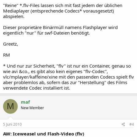
"Reine" *.flv-Files lassen sich mit fast jedem der üblichen
Mediaplayer (entsprechende Codecs* vorausgesetzt)
abspielen.
Dieser proprietäre Binärmüll namens Flashplayer wird
eigentlich "nur" für swf-Dateien benötigt.
Greetz,
RM
* Und nur zur Sicherheit, "flv" ist nur ein Container, genau so
wie avi &co., es gibt also kein eigenes "flv-Codec",
vlc/mplayer/kaffeine/xine mit den passenden Codecs spielt flv
aber problemlos ab, sofern das zur "Herstellung" des Films
verwendete Codec installiert ist.
maf
M
New Member
5 Juni 2010
#4
AW: Iceweasel und Flash-Video (flv)