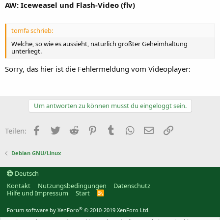
AW: Iceweasel und Flash-Video (flv)
tomfa schrieb:
Welche, so wie es aussieht, natürlich größter Geheimhaltung
unterliegt.
Sorry, das hier ist die Fehlermeldung vom Videoplayer:
Um antworten zu können musst du eingeloggt sein.
Facebook
Twitter
Reddit
Pinterest
Tumblr
WhatsApp
E-Mail
Link
Teilen:
Debian GNU/Linux
Deutsch
Kontakt
Nutzungsbedingungen
Datenschutz
Hilfe und Impressum
Start
R
S
S
®
Forum software by XenForo
© 2010-2019 XenForo Ltd.