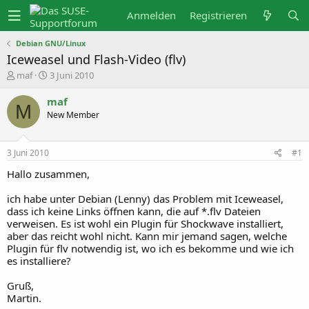
Anmelden
Registrieren
Debian GNU/Linux
Iceweasel und Flash-Video (flv)
E
E
maf
3 Juni 2010
r
r
s
s
maf
t
t
M
New Member
e
e
l
l
l
l
e
t
3 Juni 2010
#1
r
a
m
Hallo zusammen,
ich habe unter Debian (Lenny) das Problem mit Iceweasel,
dass ich keine Links öffnen kann, die auf *.flv Dateien
verweisen. Es ist wohl ein Plugin für Shockwave installiert,
aber das reicht wohl nicht. Kann mir jemand sagen, welche
Plugin für flv notwendig ist, wo ich es bekomme und wie ich
es installiere?
Gruß,
Martin.