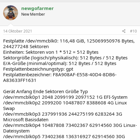
newgofarmer
New Member
14 Oktober 2021
#10
Festplatte /dev/mmcblk0: 116,48 GiB, 125069950976 Bytes,
244277248 Sektoren
Einheiten: Sektoren von 1 * 512 = 512 Bytes
Sektorgröße (logisch/physikalisch): 512 Bytes / 512 Bytes
E/A-Größe (minimal/optimal): 512 Bytes / 512 Bytes
Festplattenbezeichnungstyp: gpt
Festplattenbezeichner: F8A908AF-E558-40D4-8DB6-
A83633FF1631
Gerät Anfang Ende Sektoren Größe Typ
/dev/mmcblk0p1 2048 2099199 2097152 1G EFI-System
/dev/mmcblk0p2 2099200 10487807 8388608 4G Linux
Swap
/dev/mmcblk0p3 237991936 244275199 6283264 3G
Microsoft Basisdaten
/dev/mmcblk0p4 10487808 73402367 62914560 30G Linux-
Dateisystem
/dev/mmcblk0p5 73402368 136316927 62914560 30G