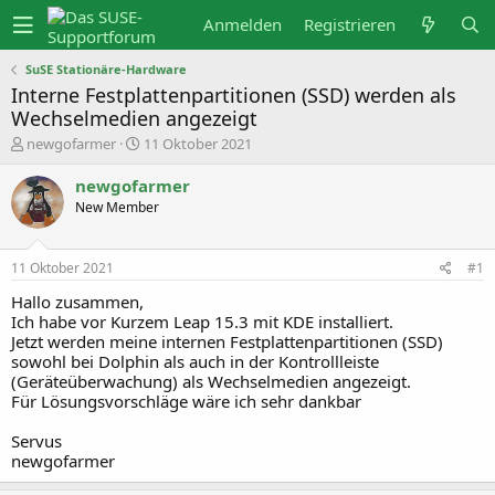
Anmelden
Registrieren
SuSE Stationäre-Hardware
Interne Festplattenpartitionen (SSD) werden als
Wechselmedien angezeigt
E
E
newgofarmer
11 Oktober 2021
r
r
s
s
newgofarmer
t
t
New Member
e
e
l
l
l
l
e
t
11 Oktober 2021
#1
r
a
m
Hallo zusammen,
Ich habe vor Kurzem Leap 15.3 mit KDE installiert.
Jetzt werden meine internen Festplattenpartitionen (SSD)
sowohl bei Dolphin als auch in der Kontrollleiste
(Geräteüberwachung) als Wechselmedien angezeigt.
Für Lösungsvorschläge wäre ich sehr dankbar
Servus
newgofarmer