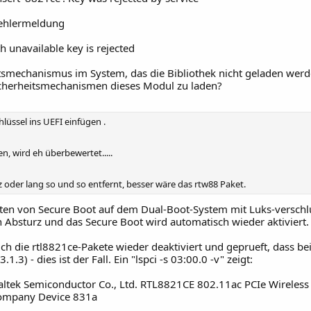
Fehlermeldung
 unavailable key is rejected
tsmechanismus im System, das die Bibliothek nicht geladen werden
cherheitsmechanismen dieses Modul zu laden?
lüssel ins UEFI einfügen .
n, wird eh überbewertet.....
z oder lang so und so entfernt, besser wäre das rtw88 Paket.
alten von Secure Boot auf dem Dual-Boot-System mit Luks-versch
 Absturz und das Secure Boot wird automatisch wieder aktiviert.
h die rtl8821ce-Pakete wieder deaktiviert und geprueft, dass beid
3) - dies ist der Fall. Ein "lspci -s 03:00.0 -v" zeigt:
ealtek Semiconductor Co., Ltd. RTL8821CE 802.11ac PCIe Wireles
Company Device 831a