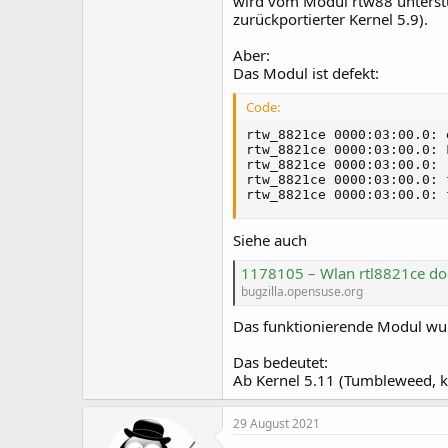
wird vom Modul rtw88 unterstüt
zurückportierter Kernel 5.9).
Aber:
Das Modul ist defekt:
Code:
rtw_8821ce 0000:03:00.0: 
rtw_8821ce 0000:03:00.0: 
rtw_8821ce 0000:03:00.0: 
rtw_8821ce 0000:03:00.0: 
rtw_8821ce 0000:03:00.0: 
Siehe auch
1178105 – Wlan rtl8821ce doe
bugzilla.opensuse.org
Das funktionierende Modul wurd
Das bedeutet:
Ab Kernel 5.11 (Tumbleweed, ker
29 August 2021