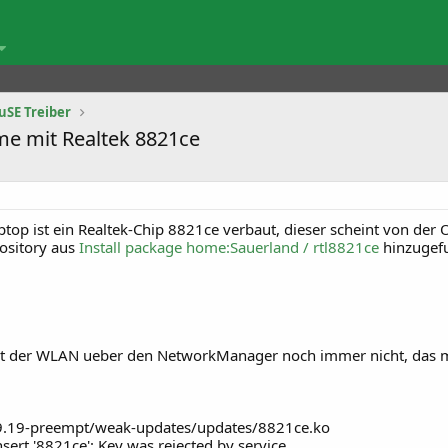
uSE Treiber
e mit Realtek 8821ce
op ist ein Realtek-Chip 8821ce verbaut, dieser scheint von der O
ository aus
Install package home:Sauerland / rtl8821ce
hinzugefue
rt der WLAN ueber den NetworkManager noch immer nicht, das m
9.19-preempt/weak-updates/updates/8821ce.ko
ert '8821ce': Key was rejected by service