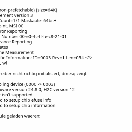
on-prefetchable) [size=64K]
gement version 3
- Count=1/1 Maskable- 64bit+
oint, MSI 00
rror Reporting
al Number 00-e0-4c-ff-fe-c8-21-01
erance Reporting
ates
Time Measurement
cific Information: ID=0003 Rev=1 Len=054 <?>
, wl
ber nicht richtig initialisiert, dmesg zeigt:
ling device (0000 -> 0003)
ware version 24.8.0, H2C version 12
 isn't supported
d to setup chip efuse info
d to setup chip information
dule geladen waeren: