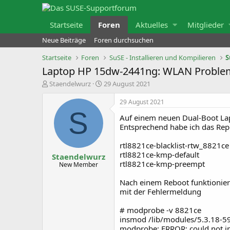
Startseite
Foren
Aktuelles
Mitglieder
Neue Beiträge
Foren durchsuchen
Startseite
Foren
SuSE - Installieren und Kompilieren
S
Laptop HP 15dw-2441ng: WLAN Problem
E
E
Staendelwurz
29 August 2021
r
r
s
s
29 August 2021
t
t
S
e
e
Auf einem neuen Dual-Boot Lapt
l
l
Entsprechend habe ich das Rep
l
l
e
t
r
a
rtl8821ce-blacklist-rtw_8821ce
m
rtl8821ce-kmp-default
Staendelwurz
rtl8821ce-kmp-preempt
New Member
Nach einem Reboot funktionie
mit der Fehlermeldung
# modprobe -v 8821ce
insmod /lib/modules/5.3.18-5
modprobe: ERROR: could not ins