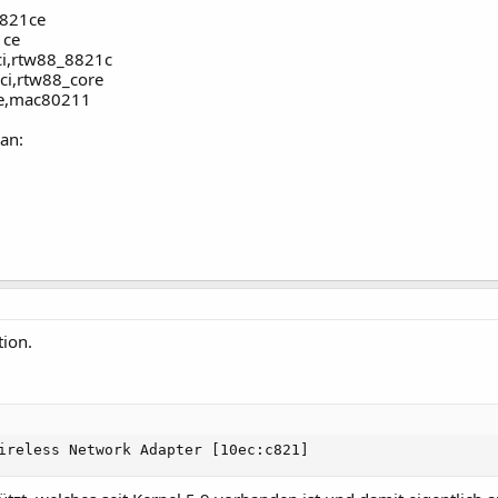
8821ce
1ce
ci,rtw88_8821c
i,rtw88_core
re,mac80211
an:
tion.
ireless Network Adapter [10ec:c821]