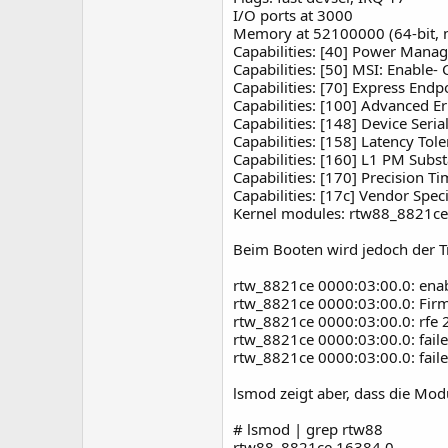
I/O ports at 3000
Memory at 52100000 (64-bit, n
Capabilities: [40] Power Mana
Capabilities: [50] MSI: Enable
Capabilities: [70] Express Endp
Capabilities: [100] Advanced E
Capabilities: [148] Device Seri
Capabilities: [158] Latency Tol
Capabilities: [160] L1 PM Subst
Capabilities: [170] Precision 
Capabilities: [17c] Vendor Spe
Kernel modules: rtw88_8821ce
Beim Booten wird jedoch der Trei
rtw_8821ce 0000:03:00.0: enab
rtw_8821ce 0000:03:00.0: Firm
rtw_8821ce 0000:03:00.0: rfe 2
rtw_8821ce 0000:03:00.0: faile
rtw_8821ce 0000:03:00.0: faile
lsmod zeigt aber, dass die Mo
# lsmod | grep rtw88
rtw88_8821ce 16384 0