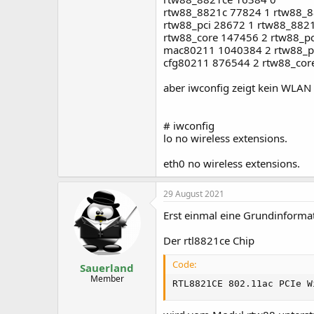
rtw88_8821c 77824 1 rtw88_
rtw88_pci 28672 1 rtw88_882
rtw88_core 147456 2 rtw88_p
mac80211 1040384 2 rtw88_pc
cfg80211 876544 2 rtw88_co
aber iwconfig zeigt kein WLAN 
# iwconfig
lo no wireless extensions.
eth0 no wireless extensions.
29 August 2021
Erst einmal eine Grundinforma
Der rtl8821ce Chip
Code:
Sauerland
Member
RTL8821CE 802.11ac PCIe W