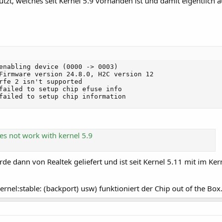
zt, welches seit Kernel 5.9 vorhanden ist und damit eigentlich au
enabling device (0000 -> 0003)

Firmware version 24.8.0, H2C version 12

rfe 2 isn't supported

failed to setup chip efuse info

failed to setup chip information
s not work with kernel 5.9
e dann von Realtek geliefert und ist seit Kernel 5.11 mit im Ker
nel:stable: (backport) usw) funktioniert der Chip out of the Box