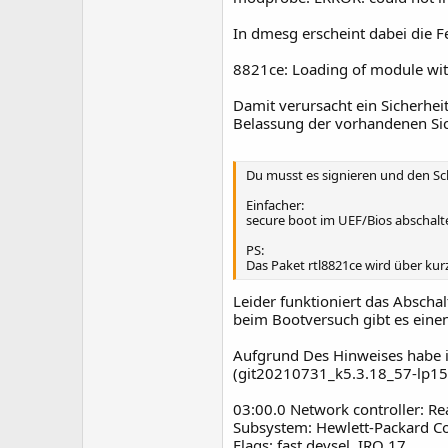
In dmesg erscheint dabei die 
8821ce: Loading of module with
Damit verursacht ein Sicherhei
Belassung der vorhandenen Si
Du musst es signieren und den Sch
Einfacher:
secure boot im UEF/Bios abschalte
PS:
Das Paket rtl8821ce wird über kur
Leider funktioniert das Absch
beim Bootversuch gibt es einen
Aufgrund Des Hinweises habe ic
(git20210731_k5.3.18_57-lp153.1.
03:00.0 Network controller: R
Subsystem: Hewlett-Packard 
Flags: fast devsel, IRQ 17