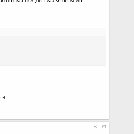
ch in Leap 15.3 (der Leap Kernel ist ein
nel.
.
#3