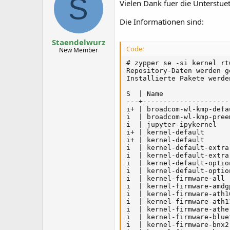
S
Vielen Dank fuer die Unterstue
Die Informationen sind:
Staendelwurz
Code:
New Member
# zypper se -si kernel rt
Repository-Daten werden g
Installierte Pakete werde
S  | Name                
---+---------------------
i+ | broadcom-wl-kmp-defa
i  | broadcom-wl-kmp-pree
i  | jupyter-ipykernel   
i+ | kernel-default      
i+ | kernel-default      
i  | kernel-default-extra
i  | kernel-default-extra
i  | kernel-default-optio
i  | kernel-default-optio
i  | kernel-firmware-all 
i  | kernel-firmware-amdg
i  | kernel-firmware-ath1
i  | kernel-firmware-ath1
i  | kernel-firmware-athe
i  | kernel-firmware-blue
i  | kernel-firmware-bnx2