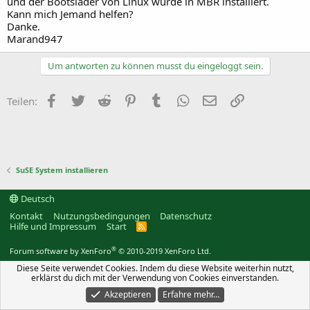
und der Bootslader von Linux wurde in MBR installiert.
Kann mich Jemand helfen?
Danke.
Marand947
Um antworten zu können musst du eingeloggt sein.
Facebook
Twitter
Reddit
Pinterest
Tumblr
WhatsApp
E-Mail
Link
Teilen:
SuSE System installieren
Deutsch
Kontakt
Nutzungsbedingungen
Datenschutz
Hilfe und Impressum
Start
R
S
S
®
Forum software by XenForo
© 2010-2019 XenForo Ltd.
Diese Seite verwendet Cookies. Indem du diese Website weiterhin nutzt,
erklärst du dich mit der Verwendung von Cookies einverstanden.
Akzeptieren
Erfahre mehr…