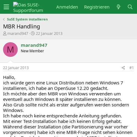
Anmelden
Registrieren
SuSE System installieren
MBR Handling
E
E
marand947
22 Januar 2013
r
r
s
s
marand947
t
t
M
New Member
e
e
l
l
l
l
e
t
22 Januar 2013
#1
r
a
m
Hallo,
ich würde gern eine Linux Distribution neben Windows 7
installieren, ich habe an OpenSuse 12.20 gedacht.
Ich möchte aber den MBR von Windows verwenden um
eventuell auch Windows 8 später installieren zu können.
Also Grub sollte nicht als erster aufgerufen werden sondern
Windows.
Ich habe noch keine entsprechende Anleitung gefunden.
Mit einer Test-Installation habe ich keinen Erfolg gehabt.
Während dieser Installation (die Partitionierung war vorher
vorgenommen) habe ich eine MBR-Frage nicht sehen können