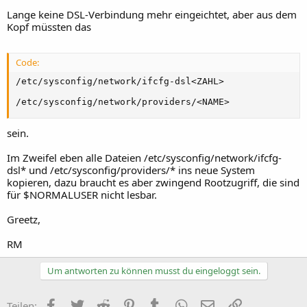
Lange keine DSL-Verbindung mehr eingeichtet, aber aus dem
Kopf müssten das
Code:
/etc/sysconfig/network/ifcfg-dsl<ZAHL>

/etc/sysconfig/network/providers/<NAME>
sein.
Im Zweifel eben alle Dateien /etc/sysconfig/network/ifcfg-
dsl* und /etc/sysconfig/providers/* ins neue System
kopieren, dazu braucht es aber zwingend Rootzugriff, die sind
für $NORMALUSER nicht lesbar.
Greetz,
RM
Um antworten zu können musst du eingeloggt sein.
Facebook
Twitter
Reddit
Pinterest
Tumblr
WhatsApp
E-Mail
Link
Teilen: