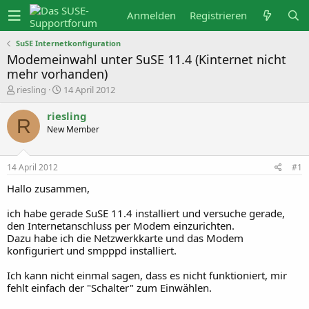
Anmelden
Registrieren
SuSE Internetkonfiguration
Modemeinwahl unter SuSE 11.4 (Kinternet nicht
mehr vorhanden)
E
E
riesling
14 April 2012
r
r
s
s
riesling
t
t
R
New Member
e
e
l
l
l
l
e
t
14 April 2012
#1
r
a
m
Hallo zusammen,
ich habe gerade SuSE 11.4 installiert und versuche gerade,
den Internetanschluss per Modem einzurichten.
Dazu habe ich die Netzwerkkarte und das Modem
konfiguriert und smpppd installiert.
Ich kann nicht einmal sagen, dass es nicht funktioniert, mir
fehlt einfach der "Schalter" zum Einwählen.