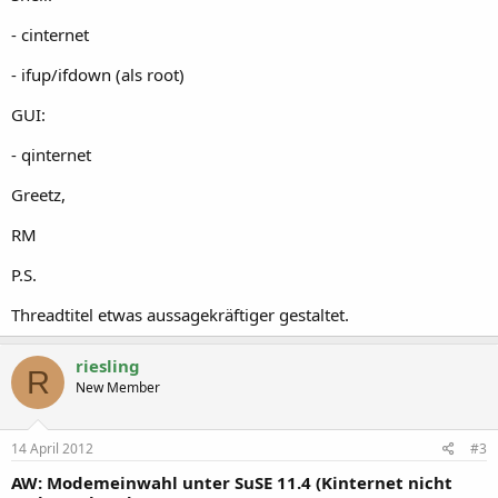
- cinternet
- ifup/ifdown (als root)
GUI:
- qinternet
Greetz,
RM
P.S.
Threadtitel etwas aussagekräftiger gestaltet.
riesling
R
New Member
14 April 2012
#3
AW: Modemeinwahl unter SuSE 11.4 (Kinternet nicht