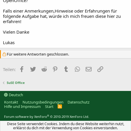
OpenOffice?
Falls einer Anmerkungen,Hinweise oder Erfahrungen für
folgende Aufgabe hat, würde ich mich freuen diese hier zu
erfahren!
Vielen Danke
Lukas
Für weitere Antworten geschlossen.
Facebook
Twitter
Reddit
Pinterest
Tumblr
WhatsApp
E-Mail
Link
Teilen:
SuSE Office
Deutsch
Kontakt
Nutzungsbedingungen
Datenschutz
Hilfe und Impressum
Start
R
S
S
®
Forum software by XenForo
© 2010-2019 XenForo Ltd.
Diese Seite verwendet Cookies. Indem du diese Website weiterhin nutzt,
erklärst du dich mit der Verwendung von Cookies einverstanden.