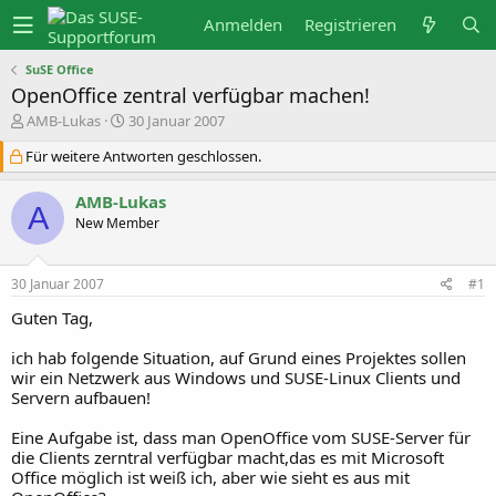
Anmelden
Registrieren
SuSE Office
OpenOffice zentral verfügbar machen!
E
E
AMB-Lukas
30 Januar 2007
r
r
s
s
Für weitere Antworten geschlossen.
t
t
e
e
AMB-Lukas
l
l
A
l
l
New Member
e
t
r
a
m
30 Januar 2007
#1
Guten Tag,
ich hab folgende Situation, auf Grund eines Projektes sollen
wir ein Netzwerk aus Windows und SUSE-Linux Clients und
Servern aufbauen!
Eine Aufgabe ist, dass man OpenOffice vom SUSE-Server für
die Clients zerntral verfügbar macht,das es mit Microsoft
Office möglich ist weiß ich, aber wie sieht es aus mit