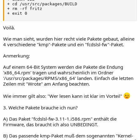
+ cd /usr/src/packages/BUILD

+ rm -rf fritz

+ exit 0
Voilà.
Wie man sieht, wurden hier recht viele Pakete gebaut, alleine
4 verschiedene "kmp"-Pakete und ein "fcdslsl-fw"-Paket.
Anmerkung:
Auf einem 64-Bit System werden die Pakete die Endung
'x86_64.rpm' tragen und wahrscheinlich im Ordner
'/usr/src/packages/RPMS/x86_64' landen. Einfach die letzten
Zeilen mit "Wrote" am Anfang beachten.
Wie immer gilt also: "Wer lesen kann ist klar im Vorteil"
3. Welche Pakete brauche ich nun?
A) Das Paket "fcdslsl-fw-3.11-1.i586.rpm" enthält die
Firmware, das braucht ich also UNBEDINGT.
B) Das passende kmp-Paket muß dem sogenannten "Kernel-