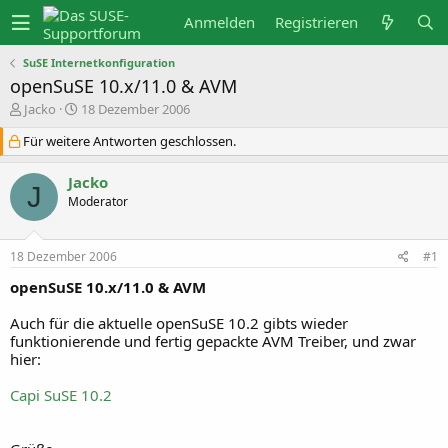
Anmelden
Registrieren
SuSE Internetkonfiguration
openSuSE 10.x/11.0 & AVM
E
E
Jacko
18 Dezember 2006
r
r
s
s
Für weitere Antworten geschlossen.
t
t
e
e
Jacko
l
l
J
l
l
Moderator
e
t
r
a
m
18 Dezember 2006
#1
openSuSE 10.x/11.0 & AVM
Auch für die aktuelle openSuSE 10.2 gibts wieder
funktionierende und fertig gepackte AVM Treiber, und zwar
hier:
Capi SuSE 10.2