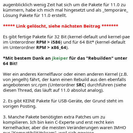
augenblicklich wenig Zeit hat sich um die Pakete für 11.0 zu
kümmern, habe ich mich mal hingesetzt und als _temporäre_
Lösung Pakete für 11.0 erstellt.
***** Link gelöscht, siehe nächsten Beitrag *******
Es gibt fertige Pakete für 32 Bit (kernel-default und kernel-pae
im Unterordner
RPM > i586
) und für 64 Bit* (kernel-default
im Unterordner
RPM > x86_64
).
*Mit bestem Dank an
jkeiper
für das "Rebuilden" unter
64 Bit!
Wer ein anderes Kernelflavor oder einen anderen Kernel (z.B.
von jengelh) fährt, der kann einen Rebuild aus den ebenfalls
angebotenen src.rpm (Unterordner
SRC
) durchführen (siehe
diesen Thread, das läuft auf 11.0 absolut analog).
2. Es gibt KEINE Pakete für USB-Geräte, der Grund steht im
vorigen Posting.
3. Manche Pakete benötigten extra Patches um zu
kompilieren. Ich bin kein C-Experte und erst recht kein
Kernelhacker, aber die meisten Veränderungen waren IMHO
nur "Kompatibilitätskram", weil sich gewisse