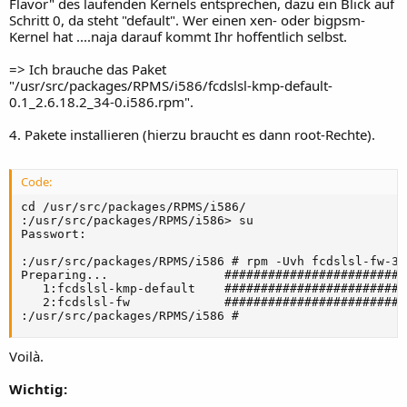
Flavor" des laufenden Kernels entsprechen, dazu ein Blick auf
Schritt 0, da steht "default". Wer einen xen- oder bigpsm-
Kernel hat ....naja darauf kommt Ihr hoffentlich selbst.
=> Ich brauche das Paket
"/usr/src/packages/RPMS/i586/fcdslsl-kmp-default-
0.1_2.6.18.2_34-0.i586.rpm".
4. Pakete installieren (hierzu braucht es dann root-Rechte).
Code:
cd /usr/src/packages/RPMS/i586/

:/usr/src/packages/RPMS/i586> su

Passwort:

:/usr/src/packages/RPMS/i586 # rpm -Uvh fcdslsl-fw-3.
Preparing...                #########################
   1:fcdslsl-kmp-default    #########################
   2:fcdslsl-fw             #########################
:/usr/src/packages/RPMS/i586 #
Voilà.
Wichtig: