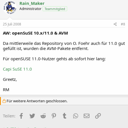
Rain_Maker
Administrator
Teammitglied
25 Juli 2008
#8
AW: openSuSE 10.x/11.0 & AVM
Da mittlerweile das Repository von O. Foehr auch für 11.0 gut
gefüllt ist, wurden die AVM-Pakete entfernt.
Für openSUSE 11.0-Nutzer gehts ab sofort hier lang:
Capi SuSE 11.0
Greetz,
RM
Für weitere Antworten geschlossen.
Facebook
Twitter
Reddit
Pinterest
Tumblr
WhatsApp
E-Mail
Link
Teilen: