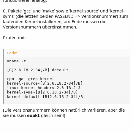
0. Pakete 'gcc' und 'make' sowie 'kernel-source' und 'kernel-
syms' (die letzten beiden PASSEND => Versionsnummer) zum
laufenden Kernel installieren, am Ende müssen die
Versionsnummern übereinstimmen.
Prüfen mit:
Code:
uname -r 

[B]2.6.18.2-34[/B]-default

rpm -qa |grep kernel

kernel-source-[B]2.6.18.2-34[/B]

linux-kernel-headers-2.6.18.2-3

kernel-syms-[B]2.6.18.2-34[/B]

kernel-default-[B]2.6.18.2-34[/B]
(Die Versionsnummern können natürlich variieren, aber die
sie müssen
exakt
gleich sein!)