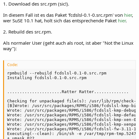
1. Download des src.rpm (sic!).
In diesem Fall ist es das Paket 'fcdslsl-0.1-0.src.rpm' von
hier
,
wer SuSE 10.1 hat, holt sich das entsprechende Paket
hier
.
2. Rebuild des src.rpm.
Als normaler User (geht auch als root, ist aber "Not the Linux
way"):
Code:
rpmbuild --rebuild fcdslsl-0.1-0.src.rpm

Installing fcdslsl-0.1-0.src.rpm

......................Ratter Ratter..............

Checking for unpackaged file(s): /usr/lib/rpm/check-f
[B]Wrote: /usr/src/packages/RPMS/i586/fcdslsl-kmp-big
Wrote: /usr/src/packages/RPMS/i586/fcdslsl-kmp-debug-
Wrote: /usr/src/packages/RPMS/i586/fcdslsl-kmp-defaul
Wrote: /usr/src/packages/RPMS/i586/fcdslsl-kmp-xen-0.
Wrote: /usr/src/packages/RPMS/i586/fcdslsl-kmp-xenpae
Wrote: /usr/src/packages/RPMS/i586/fcdslsl-fw-3.11-1.
Executing(--clean): /bin/sh -e /var/tmp/rpm-tmp.5247

+ umask 022
