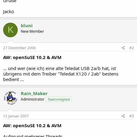
Grüße
Jacko
kluni
K
New Member
27 Dezember 2006
#2
AW: openSuSE 10.2 & AVM
... und wer (wie ich) eine alte Teledat USB 2a/b hat, ist
übrigens mit dem Treiber "Teledat X120 / 2ab" bestens
bedient ...
Rain_Maker
Administrator
Teammitglied
12 Januar 2007
#3
AW: openSuSE 10.2 & AVM
Aufgrund mehrerer Threads,