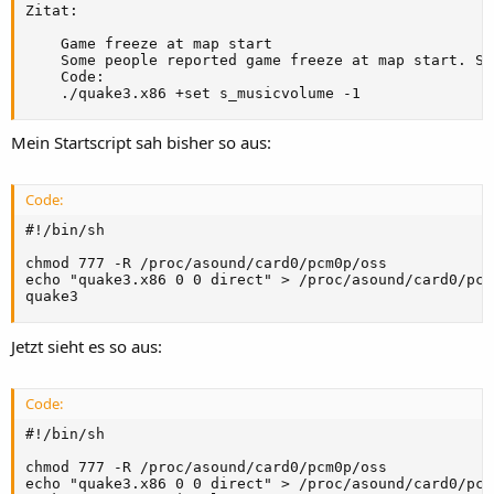
Zitat:

    Game freeze at map start

    Some people reported game freeze at map start. Se
    Code:

    ./quake3.x86 +set s_musicvolume -1
Mein Startscript sah bisher so aus:
Code:
#!/bin/sh

chmod 777 -R /proc/asound/card0/pcm0p/oss

echo "quake3.x86 0 0 direct" > /proc/asound/card0/pcm0
quake3
Jetzt sieht es so aus:
Code:
#!/bin/sh

chmod 777 -R /proc/asound/card0/pcm0p/oss

echo "quake3.x86 0 0 direct" > /proc/asound/card0/pcm0