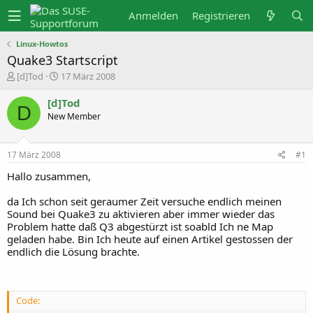
Anmelden
Registrieren
Linux-Howtos
Quake3 Startscript
E
E
[d]Tod
17 März 2008
r
r
s
s
[d]Tod
t
t
D
New Member
e
e
l
l
l
l
e
t
17 März 2008
#1
r
a
m
Hallo zusammen,
da Ich schon seit geraumer Zeit versuche endlich meinen
Sound bei Quake3 zu aktivieren aber immer wieder das
Problem hatte daß Q3 abgestürzt ist soabld Ich ne Map
geladen habe. Bin Ich heute auf einen Artikel gestossen der
endlich die Lösung brachte.
Code: